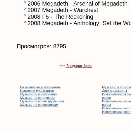
2006 Megadeth - Arsenal of Megadeth
2007 Megadeth - Warchest
2008 F5 - The Reckoning
2008 Megadeth - Anthology: Set the Wor
Просмотров: 8795
<<<
Бродерик, Крис
Вымышленные музыканты
Музыканты по стр
Категории музыкантов
Дети-музыканты
Музыканты по алфавиту
Исполнители, вклю
Музыканты по группам
песен
Музыканты по инструментам
Исполнители, вклю
Музыканты по оркестрам
ролла
Исполнители, возгл
Исполнители, возгл