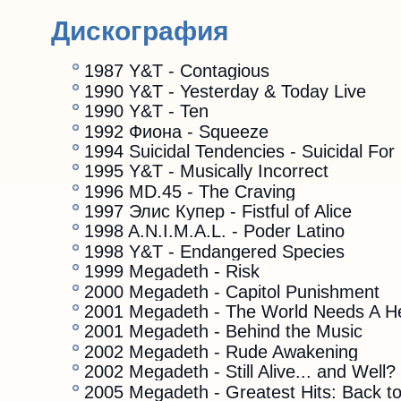
Дискография
1987 Y&T - Contagious
1990 Y&T - Yesterday & Today Live
1990 Y&T - Ten
1992 Фиона - Squeeze
1994 Suicidal Tendencies - Suicidal For 
1995 Y&T - Musically Incorrect
1996 MD.45 - The Craving
1997 Элис Купер - Fistful of Alice
1998 A.N.I.M.A.L. - Poder Latino
1998 Y&T - Endangered Species
1999 Megadeth - Risk
2000 Megadeth - Capitol Punishment
2001 Megadeth - The World Needs A H
2001 Megadeth - Behind the Music
2002 Megadeth - Rude Awakening
2002 Megadeth - Still Alive... and Well?
2005 Megadeth - Greatest Hits: Back to