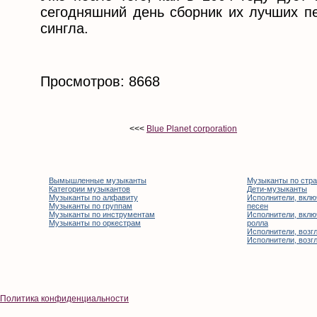
сегодняшний день сборник их лучших пе
сингла.
Просмотров: 8668
<<<
Blue Planet corporation
Вымышленные музыканты
Музыканты по стр
Категории музыкантов
Дети-музыканты
Музыканты по алфавиту
Исполнители, вклю
Музыканты по группам
песен
Музыканты по инструментам
Исполнители, вклю
Музыканты по оркестрам
ролла
Исполнители, возгл
Исполнители, возгл
Политика конфиденциальности