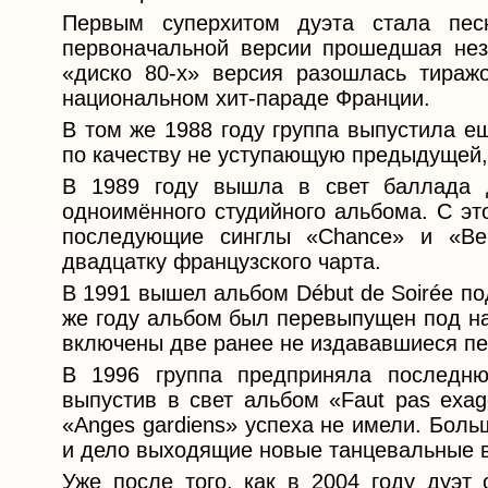
Первым суперхитом дуэта стала песн
первоначальной версии прошедшая нез
«диско 80-х» версия разошлась тираж
национальном хит-параде Франции.
В том же 1988 году группа выпустила ещ
по качеству не уступающую предыдущей,
В 1989 году вышла в свет баллада ду
одноимённого студийного альбома. С эт
последующие синглы «Chance» и «Bell
двадцатку французского чарта.
В 1991 вышел альбом Début de Soirée под
же году альбом был перевыпущен под на
включены две ранее не издававшиеся пе
В 1996 группа предприняла последню
выпустив в свет альбом «Faut pas exag
«Anges gardiens» успеха не имели. Бол
и дело выходящие новые танцевальные вер
Уже после того, как в 2004 году дуэт