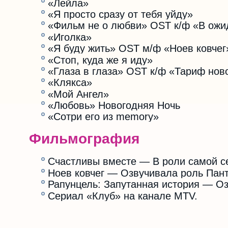
«Лейла»
«Я просто сразу от тебя уйду»
«Фильм не о любви» OST к/ф «В ожи
«Иголка»
«Я буду жить» OST м/ф «Ноев ковчег
«Стоп, куда же я иду»
«Глаза в глаза» OST к/ф «Тариф нов
«Клякса»
«Мой Ангел»
«Любовь» Новогодняя Ночь
«Сотри его из memory»
Фильмография
Счастливы вместе — В роли самой с
Ноев ковчег — Озвучивала роль Пан
Рапунцель: Запутанная история — О
Сериал «Клуб» на канале MTV.