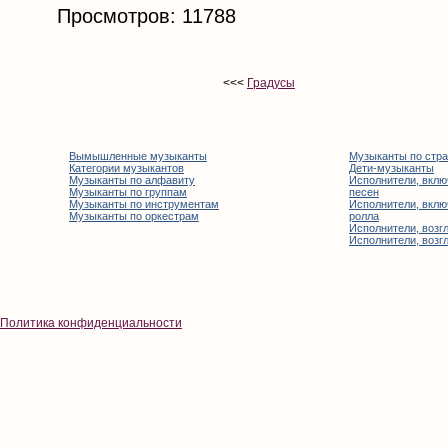
Просмотров: 11788
<<<
Градусы
Вымышленные музыканты
Музыканты по стр
Категории музыкантов
Дети-музыканты
Музыканты по алфавиту
Исполнители, вклю
Музыканты по группам
песен
Музыканты по инструментам
Исполнители, вклю
Музыканты по оркестрам
ролла
Исполнители, возгл
Исполнители, возгл
Политика конфиденциальности