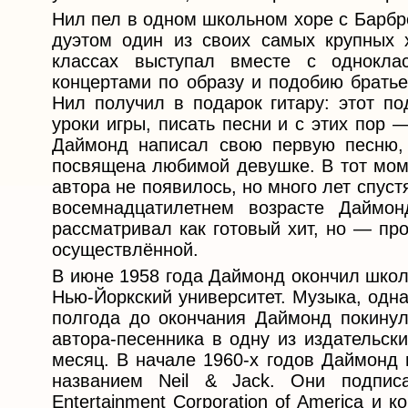
Нил пел в одном школьном хоре с Барбро
дуэтом один из своих самых крупных х
классах выступал вместе с однокла
концертами по образу и подобию брать
Нил получил в подарок гитару: этот п
уроки игры, писать песни и с этих пор
Даймонд написал свою первую песню, 
посвящена любимой девушке. В тот мом
автора не появилось, но много лет спуст
восемнадцатилетнем возрасте Даймон
рассматривал как готовый хит, но — пр
осуществлённой.
В июне 1958 года Даймонд окончил школ
Нью-Йоркский университет. Музыка, одна
полгода до окончания Даймонд покинул
автора-песенника в одну из издательск
месяц. В начале 1960-х годов Даймонд 
названием Neil & Jack. Они подписа
Entertainment Corporation of America и 