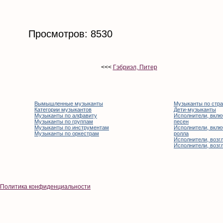
Просмотров: 8530
<<<
Гэбриэл, Питер
Вымышленные музыканты
Музыканты по стр
Категории музыкантов
Дети-музыканты
Музыканты по алфавиту
Исполнители, вклю
Музыканты по группам
песен
Музыканты по инструментам
Исполнители, вклю
Музыканты по оркестрам
ролла
Исполнители, возгл
Исполнители, возгл
Политика конфиденциальности