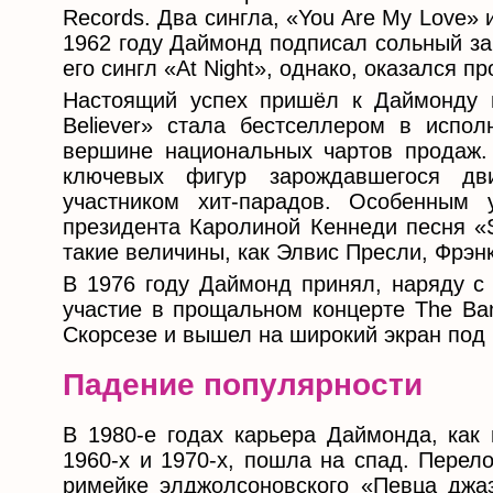
Records. Два сингла, «You Are My Love» и
1962 году Даймонд подписал сольный за
его сингл «At Night», однако, оказался п
Настоящий успех пришёл к Даймонду в
Believer» стала бестселлером в испо
вершине национальных чартов продаж.
ключевых фигур зарождавшегося дв
участником хит-парадов. Особенным 
президента Каролиной Кеннеди песня «S
такие величины, как Элвис Пресли, Фрэн
В 1976 году Даймонд принял, наряду с
участие в прощальном концерте The Ba
Скорсезе и вышел на широкий экран под
Падение популярности
В 1980-е годах карьера Даймонда, как 
1960-х и 1970-х, пошла на спад. Перел
римейке элджолсоновского «Певца джаз