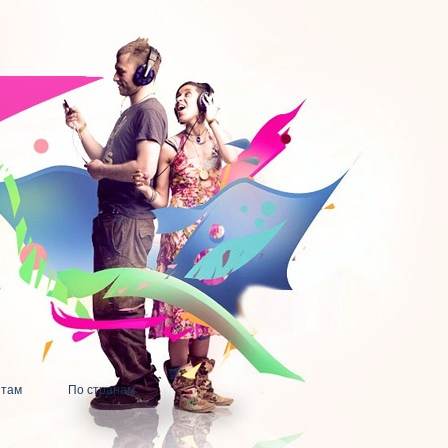
нтам
По странам