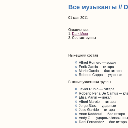
Все музыканты
// 
01 мая 2011
Оглавление:
1.
Dark Moor
2. Состав группы
Нынешний состав
Alfred Romero — вокал
Enrik Garcia — гитара
Mario Garcia — бас-гитара
Roberto Cappa — ударные
Бывшие участники группы
Javier Rubio — гитара
Roberto Peña De Camus — к
Elisa Martin — вокал
Albert Maroto — гитара
Jorge Sáez — ударные
Jose Garrido — гитара
Anan Kaddouri — бас-гитара
Andy C. — ударные/клавишн
Dani Fernandez — бас-гитара