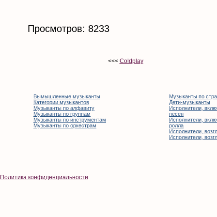
Просмотров: 8233
<<<
Coldplay
Вымышленные музыканты
Музыканты по стр
Категории музыкантов
Дети-музыканты
Музыканты по алфавиту
Исполнители, вклю
Музыканты по группам
песен
Музыканты по инструментам
Исполнители, вклю
Музыканты по оркестрам
ролла
Исполнители, возгл
Исполнители, возгл
Политика конфиденциальности