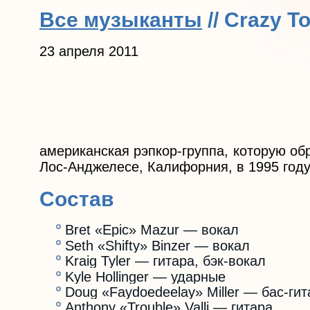
Все музыканты
// Crazy T
23 апреля 2011
американская рэпкор-группа, которую обра
Лос-Анджелесе, Калифорния, в 1995 году
Состав
Bret «Epic» Mazur — вокал
Seth «Shifty» Binzer — вокал
Kraig Tyler — гитара, бэк-вокал
Kyle Hollinger — ударные
Doug «Faydoedeelay» Miller — бас-гит
Anthony «Trouble» Valli — гитара