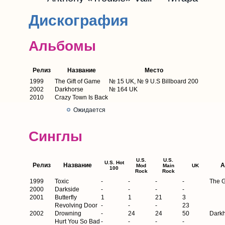
Дискография
Альбомы
Релиз
Название
Место
1999
The Gift of Game
№ 15 UK, № 9 U.S Billboard 200
2002
Darkhorse
№ 164 UK
2010
Crazy Town Is Back
Ожидается
Синглы
U.S.
U.S.
U.S. Hot
Релиз
Название
А
Mod
Main
UK
100
Rock
Rock
1999
Toxic
-
-
-
-
The G
2000
Darkside
-
-
-
-
2001
Butterfly
1
1
21
3
Revolving Door
-
-
-
23
2002
Drowning
-
24
24
50
Dark
Hurt You So Bad
-
-
-
-