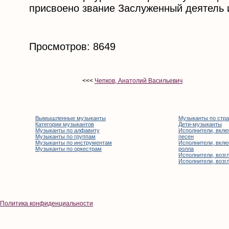
присвоено звание Заслуженный деятель 
Просмотров: 8649
<<<
Чепков, Анатолий Васильевич
Вымышленные музыканты
Музыканты по стр
Категории музыкантов
Дети-музыканты
Музыканты по алфавиту
Исполнители, вклю
Музыканты по группам
песен
Музыканты по инструментам
Исполнители, вклю
Музыканты по оркестрам
ролла
Исполнители, возгл
Исполнители, возгл
Политика конфиденциальности