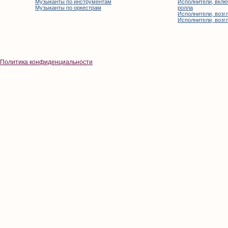
Музыканты по инструментам
Исполнители, вклю
Музыканты по оркестрам
ролла
Исполнители, возгл
Исполнители, возгл
Политика конфиденциальности