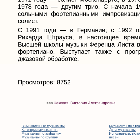
1978 года — другим трио. С начала 1
сольными фортепианными импровизаци
солист.
С 1991 года — в Германии; с 1992 г
Рихарда Штрауса, в настоящее врем
Высшей школы музыки Ференца Листа в
фортепиано. Выступает также с прог
джазовой обработке.
Просмотров: 8752
<<<
Чековая, Виктория Александровна
Вымышленные музыканты
Музыканты по стр
Категории музыкантов
Дети-музыканты
Музыканты по алфавиту
Исполнители, вклю
Музыканты по группам
песен