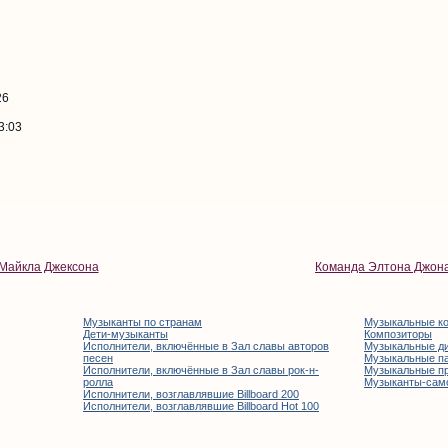
26
3:03
 Майкла Джексона
Команда Элтона Джон
Музыканты по странам
Музыкальные к
Дети-музыканты
Композиторы
Исполнители, включённые в Зал славы авторов
Музыкальные д
песен
Музыкальные п
Исполнители, включённые в Зал славы рок-н-
Музыкальные п
ролла
Музыканты-сам
Исполнители, возглавлявшие Billboard 200
Исполнители, возглавлявшие Billboard Hot 100