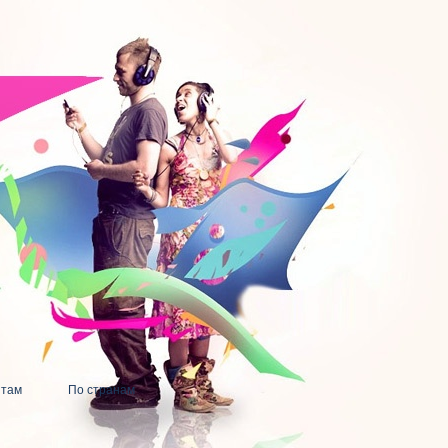
нтам
По странам