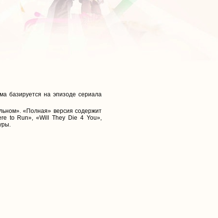
ма базируется на эпизоде сериала
льном». «Полная» версия содержит
e to Run», «Will They Die 4 You»,
уры.