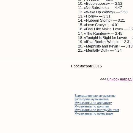
«Bubblegoose» — 2:52
«No Substitute» — 4:47
«Wake Up Wendy» — 5:58
«Horny» — 3:31
«Huboon Stomp» — 3:21
«Love Gravy» — 4:01
«Feel Like Makin' Love» — 3:
«The Rainbow» — 2:45
«Tonight Is Right for Love» — 
«It’s a Rockin' World» — 2:31
«Mephisto and Kevin» — 5:18
«Mentally Dull» — 4:34
Просмотров: 8815
<<<
Список наград
Вымышленные музыканты
Категории музыкантов
Музыканты по алфавиту
Музыканты по группам
Музыканты по инструментам
Музыканты по оркестрам