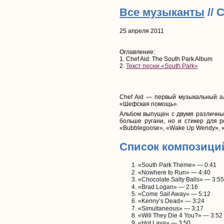
Все музыканты
// 
25 апреля 2011
Оглавление:
1. Chef Aid: The South Park Album
2.
Текст песни «South Park»
Chef Aid — первый музыкальный а
«Шефская помощь».
Альбом выпущен с двумя различны
больше ругани, но и стикер для р
«Bubblegoose», «Wake Up Wendy», «
Список композици
«South Park Theme» — 0:41
«Nowhere to Run» — 4:40
«Chocolate Salty Balls» — 3:55
«Brad Logan» — 2:16
«Come Sail Away» — 5:12
«Kenny’s Dead» — 3:24
«Simultaneous» — 3:17
«Will They Die 4 You?» — 3:52
«Hot Lava» — 3:50