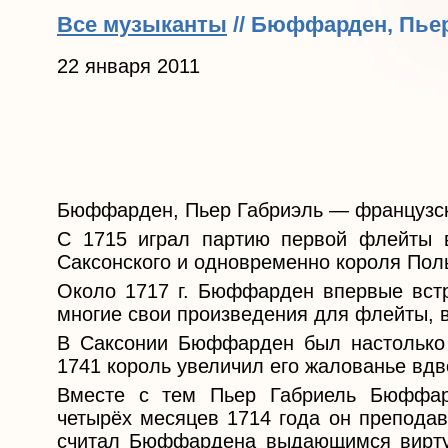
Все музыканты
// Бюффарден, Пье
22 января 2011
Бюффарден, Пьер Габриэль — французск
С 1715 играл партию первой флейты 
Саксонского и одновременно короля Польши
Около 1717 г. Бюффарден впервые встре
многие свои произведения для флейты, в
В Саксонии Бюффарден был настолько 
1741 король увеличил его жалованье вдв
Вместе с тем Пьер Габриель Бюффар
четырёх месяцев 1714 года он преподав
считал Бюффардена выдающимся виртуо