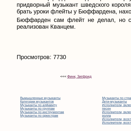
придворный музыкант шведского короля 
брать уроки флейты у Бюффардена, нахо
Бюффарден сам флейт не делал, но сч
реализован Кванцем.
Просмотров: 7730
<<<
Финк, Зигфрид
Вымышленные музыканты
Музыканты по стр
Категории музыкантов
Дети-музыканты
Музыканты по алфавиту
Исполнители, вклю
Музыканты по группам
песен
Музыканты по инструментам
Исполнители, вклю
Музыканты по оркестрам
ролла
Исполнители, возгл
Исполнители, возгл