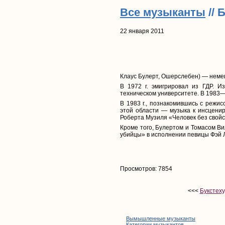
Все музыканты
// 
22 января 2011
Клаус Булерт, Ошерслебен) — неме
В 1972 г. эмигрировал из ГДР. И
техническом университете. В 1983—1
В 1983 г., познакомившись с режи
этой области — музыка к инсценир
Роберта Музиля «Человек без свойс
Кроме того, Булертом и Томасом В
убийцы» в исполнении певицы Фэй Л
Просмотров: 7854
<<<
Букстеху
Вымышленные музыканты
Категории музыкантов