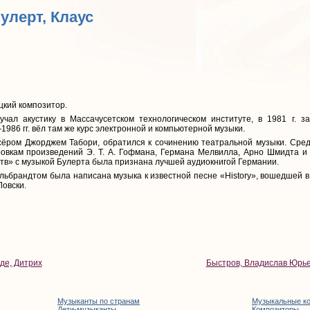
Булерт, Клаус
цкий композитор.
зучал акустику в Массачусетском технологическом институте, в 1981 г. 
986 гг. вёл там же курс электронной и компьютерной музыки.
ссёром Джорджем Табори, обратился к сочинению театральной музыки. Сре
овкам произведений Э. Т. А. Гофмана, Германа Мелвилла, Арно Шмидта и д
тв» с музыкой Булерта была признана лучшей аудиокнигой Германии.
ильбрандтом была написана музыка к известной песне «History», вошедшей
овски.
де, Дитрих
Быстров, Владислав Юрь
Музыканты по странам
Музыкальные к
Дети-музыканты
Композиторы