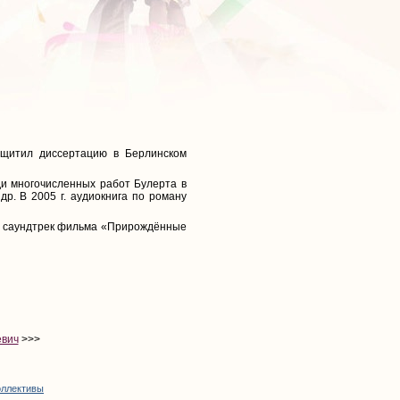
защитил диссертацию в Берлинском
ди многочисленных работ Булерта в
р. В 2005 г. аудиокнига по роману
 в саундтрек фильма «Прирождённые
евич
>>>
оллективы