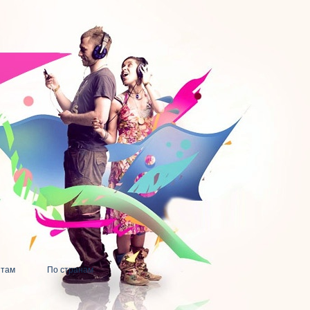
нтам
По странам