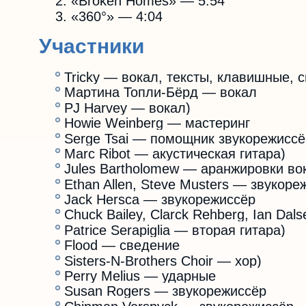
«Broken Homes» — 5:54
«360°» — 4:04
Участники
Tricky — вокал, тексты, клавишные,
Мартина Топли-Бёрд — вокал
PJ Harvey — вокал)
Howie Weinberg — мастеринг
Serge Tsai — помощник звукорежисс
Marc Ribot — акустическая гитара)
Jules Bartholomew — аранжировки во
Ethan Allen, Steve Musters — звукор
Jack Hersca — звукорежиссёр
Chuck Bailey, Clarck Rehberg, Ian D
Patrice Serapiglia — вторая гитара)
Flood — сведение
Sisters-N-Brothers Choir — хор)
Perry Melius — ударные
Susan Rogers — звукорежиссёр