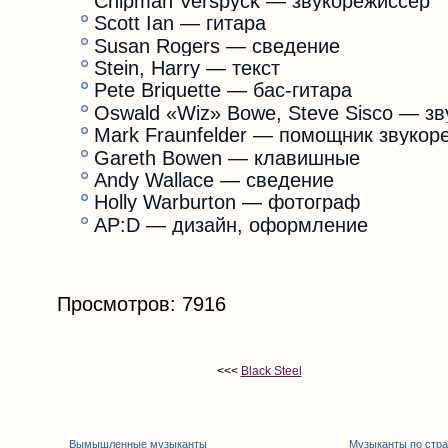
Chipman Verspyck — звукорежиссёр
Scott Ian — гитара
Susan Rogers — сведение
Stein, Harry — текст
Pete Briquette — бас-гитара
Oswald «Wiz» Bowe, Steve Sisco — з
Mark Fraunfelder — помощник звукор
Gareth Bowen — клавишные
Andy Wallace — сведение
Holly Warburton — фотограф
AP:D — дизайн, оформление
Просмотров: 7916
<<<
Black Steel
Вымышленные музыканты
Музыканты по стр