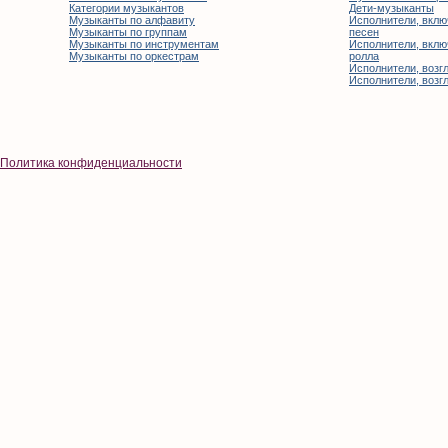
Категории музыкантов
Дети-музыканты
Музыканты по алфавиту
Исполнители, вклю
Музыканты по группам
песен
Музыканты по инструментам
Исполнители, вклю
Музыканты по оркестрам
ролла
Исполнители, возгл
Исполнители, возгл
Политика конфиденциальности