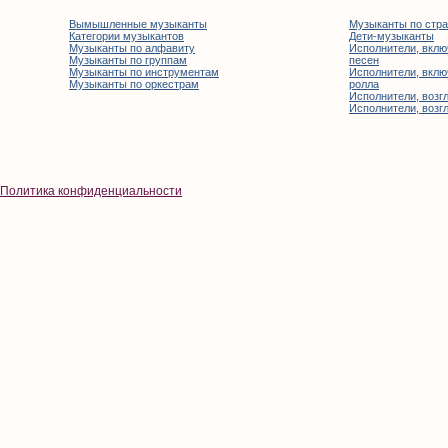
Вымышленные музыканты
Музыканты по стр
Категории музыкантов
Дети-музыканты
Музыканты по алфавиту
Исполнители, вклю
Музыканты по группам
песен
Музыканты по инструментам
Исполнители, вклю
Музыканты по оркестрам
ролла
Исполнители, возгл
Исполнители, возгл
Политика конфиденциальности