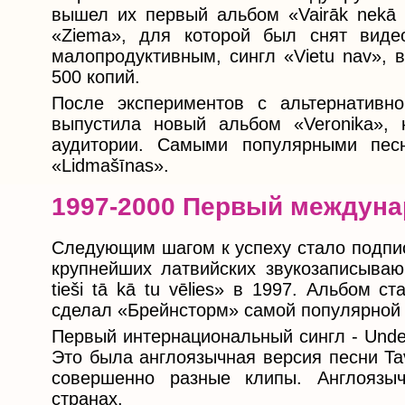
вышел их первый альбом «Vairāk nekā 
«Ziema», для которой был снят виде
малопродуктивным, сингл «Vietu nav», 
500 копий.
После экспериментов с альтернативн
выпустила новый альбом «Veronika», 
аудитории. Самыми популярными песн
«Lidmašīnas».
1997-2000 Первый междуна
Следующим шагом к успеху стало подпис
крупнейших латвийских звукозаписываю
tieši tā kā tu vēlies» в 1997. Альбом 
сделал «Брейнсторм» самой популярной 
Первый интернациональный сингл - Unde
Это была англоязычная версия песни Ta
совершенно разные клипы. Англоязы
странах.