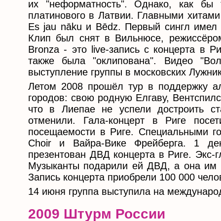
их "неформатность". Однако, как бы
платинового в Латвии. Главными хитами ст
Es jau nāku и Bēdz. Первый сингл имел
Клип был снят в Вильнюсе, режиссёром
Bronza - это live-запись с концерта в 
также была "оклипована". Видео "Во
выступление группы в московских Лужник
Летом 2008 прошёл тур в поддержку ал
городов: свою родную Елгаву, Вентспилс,
что в Лиепае не успели достроить ст
отменили. Гала-концерт в Риге посе
посещаемости в Риге. Специальными го
Choir и Вайра-Вике Фрейберга. 1 де
презентован ДВД концерта в Риге. Экс-г
Музыканты подарили ей ДВД, а она им 
Запись концерта приобрели 100 000 чело
14 июня группа выступила на междунаро
2009 Штурм России