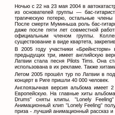
Ночью с 22 на 23 мая 2004 в автокатас
из основателей группы — бас-гитари
трагическую потерю, остальные члены
После смерти Муминьша роль бас-гитари
даже после пяти лет совместной работ
официальным членом группы. Колле
существование в виде квартета, закрепи
В 2005 году участники «Брейнсторм» в
предыдущих три, имеет английскую верс
Латвии стала песня Pilots Tims. Она с
использована в их рекламе. Также хитами 
Летом 2005 прошёл тур по Латвии в под
концерт в Риге пришли 40 000 человек.
Англоязычная версия альбома имеет 2
Европейскую. На главные хиты альбома - 
Drums" сняты клипы. "Lonely Feeling
Анимационный клип "Lonely Feeling" по
приза - лучший анимационный рассказ и