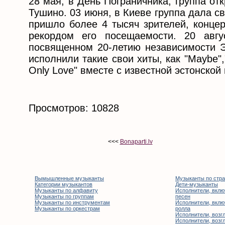
28 мая, в День Пограничника, группа о
Тушино. 03 июня, в Киеве группа дала с
пришло более 4 тысяч зрителей, концер
рекордом его посещаемости. 20 авгу
посвященном 20-летию независимости Эс
исполнили такие свои хиты, как "Maybe","
Only Love" вместе с известной эстонской
Просмотров: 10828
<<<
Bonaparti.lv
Вымышленные музыканты
Музыканты по стр
Категории музыкантов
Дети-музыканты
Музыканты по алфавиту
Исполнители, вклю
Музыканты по группам
песен
Музыканты по инструментам
Исполнители, вклю
Музыканты по оркестрам
ролла
Исполнители, возгл
Исполнители, возгл