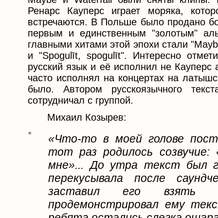
Ренарс Кауперс играет моряка, кото
встречаются. В Польше было продано бо
первым и единственным "золотым" ал
главными хитами этой эпохи стали "Maybe", 
и "Spogulīt, spogulīt". Интересно отм
русский язык и её исполнил не Кауперс 
часто исполнял на концертах на латышс
было. Автором русскоязычного тек
сотрудничал с группой.
Михаил Козырев:
«
«Что-то в моей голове посто
тот раз родилось созвучие: «S
мне»... До утра текст был г
перекусывала после саундч
заставил его взять и
продемонстрировал ему текст
ребята остались слегка ошар