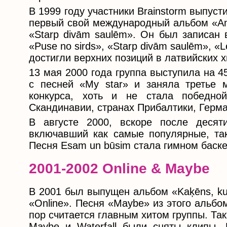
В 1999 году участники Brainstorm выпуст
первый свой международный альбом «Am
«Starp divām saulēm». Он был записан
«Puse no sirds», «Starp divām saulēm», «Le
достигли верхних позиций в латвийских х
13 мая 2000 года группа выступила на 
с песней «My star» и заняла третье 
конкурса, хоть и не стала победн
Скандинавии, странах Прибалтики, Герм
В августе 2000, вскоре после десят
включавший как самые популярные, так
Песня Esam un būsim стала гимном баске
2001-2002 Online & Maybe
В 2001 был выпущен альбом «Kaķēns, kurš
«Online». Песня «Maybe» из этого альб
пор считается главным хитом группы. Такж
Maybe и Waterfall были сняты клипы.