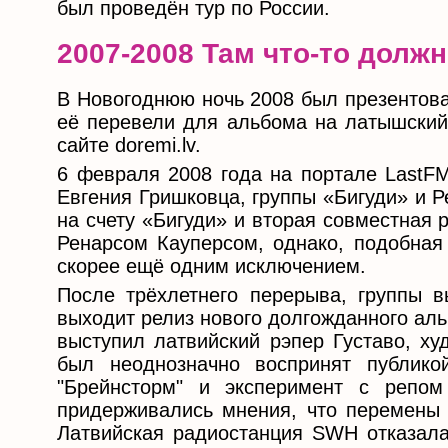
был проведён тур по России.
2007-2008 Там что-то должн
В Новогоднюю ночь 2008 был презентован
её перевели для альбома на латышский.
сайте doremi.lv.
6 февраля 2008 года на портале LastFM
Евгения Гришковца, группы «Бигуди» и Р
на счету «Бигуди» и вторая совместная 
Ренарсом Кауперсом, однако, подобная 
скорее ещё одним исключением.
После трёхлетнего перерыва, группы 
выходит релиз нового долгожданного аль
выступил латвийский рэпер Густаво, х
был неоднозначно воспринят публико
"Брейнсторм" и эксперимент с репом
придерживались мнения, что перемены 
Латвийская радиостанция SWH отказалас