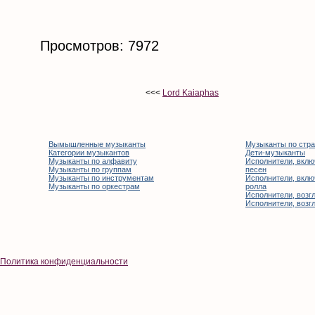
Просмотров: 7972
<<<
Lord Kaiaphas
Вымышленные музыканты
Музыканты по стр
Категории музыкантов
Дети-музыканты
Музыканты по алфавиту
Исполнители, вклю
Музыканты по группам
песен
Музыканты по инструментам
Исполнители, вклю
Музыканты по оркестрам
ролла
Исполнители, возгл
Исполнители, возгл
Политика конфиденциальности