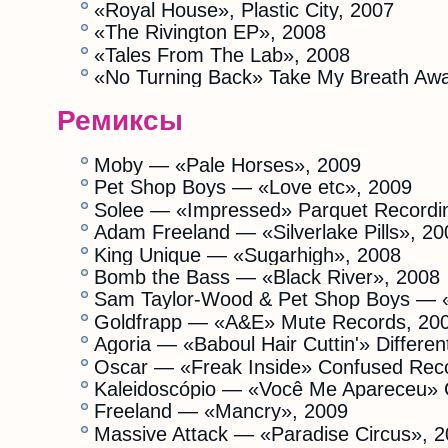
«Royal House», Plastic City, 2007
«The Rivington EP», 2008
«Tales From The Lab», 2008
«No Turning Back» Take My Breath Aw
Ремиксы
Moby — «Pale Horses», 2009
Pet Shop Boys — «Love etc», 2009
Solee — «Impressed» Parquet Recordi
Adam Freeland — «Silverlake Pills», 20
King Unique — «Sugarhigh», 2008
Bomb the Bass — «Black River», 2008
Sam Taylor-Wood & Pet Shop Boys — «I
Goldfrapp — «A&E» Mute Records, 20
Agoria — «Baboul Hair Cuttin'» Differe
Oscar — «Freak Inside» Confused Reco
Kaleidoscópio — «Você Me Apareceu» 
Freeland — «Mancry», 2009
Massive Attack — «Paradise Circus», 