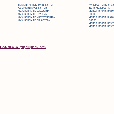
Вымышленные музыканты
Музыканты по стр
Категории музыкантов
Дети-музыканты
Музыканты по алфавиту
Исполнители, вклю
Музыканты по группам
песен
Музыканты по инструментам
Исполнители, вклю
Музыканты по оркестрам
ролла
Исполнители, возгл
Исполнители, возгл
Политика конфиденциальности