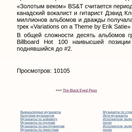
«Золотым веком» BS&T считается период 
канадский вокалист и гитарист Дэвид Кл
миллионов альбомов и дважды получала 
трек «Variations on a Theme by Erik Satie» 
В общей сложности десять альбомов гру
Billboard Hot 100 наивысшей позиции
поднявшийся до #2.
Просмотров: 10105
<<<
The Black Eyed Peas
Вымышленные музыканты
Музыканты по стр
Категории музыкантов
Дети-музыканты
Музыканты по алфавиту
Исполнители, вклю
Музыканты по группам
песен
Музыканты по инструментам
Исполнители, вклю
Музыканты по оркестрам
ролла