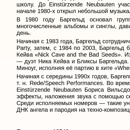
школу. До Einstürzende Neubauten уча
начале 1980-х открыл небольшой музыка
В 1980 году Баргельд основал групп
многочисленные альбомы и синглы, дава
день.
Начиная с 1983 года, Баргельд сотруднич
Party, затем, с 1984 по 2003, Баргельд
Кейва «Nick Cave and the Bad Seeds». 
— дуэт Ника Кейва и Бликсы Баргельда.
Миноуг, исполняя её партию в хите «Whe
Начиная с середины 1990х годов, Барге
т. н. Rede/Speech Performances. Во вре
Einstürzende Neubauten Бориса Вильсд
эффекты, наложения звука с помощью се
Среди исполняемых номеров — такие уни
ДНК ангела и пародия на техно-композиц