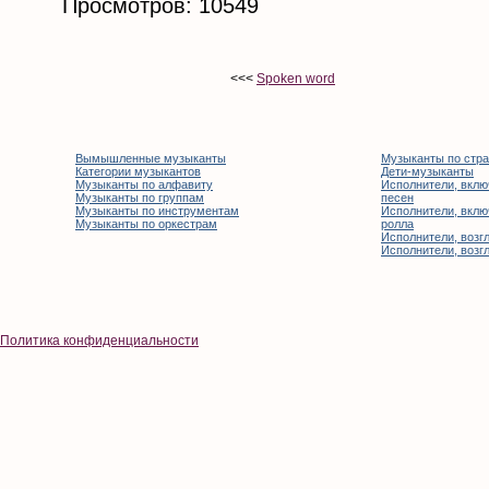
Просмотров: 10549
<<<
Spoken word
Вымышленные музыканты
Музыканты по стр
Категории музыкантов
Дети-музыканты
Музыканты по алфавиту
Исполнители, вклю
Музыканты по группам
песен
Музыканты по инструментам
Исполнители, вклю
Музыканты по оркестрам
ролла
Исполнители, возгл
Исполнители, возгл
Политика конфиденциальности