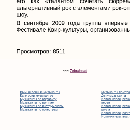
его как «талантом сочетать сюрре
альтернативный рок с элементами рок-оп
шоу.
В сентябре 2009 года группа впервые
Фестивале Квир-культуры, организованн
Просмотров: 8511
<<<
Zebrahead
Вымышленные музыканты
Музыканты по стр
Категории музыкантов
Дети-музыканты
Музыканты по алфавиту
Исполнители, вклю
Музыканты по группам
песен
Музыканты по инструментам
Исполнители, вклю
Музыканты по оркестрам
ролла
Исполнители, возгл
Исполнители, возгл