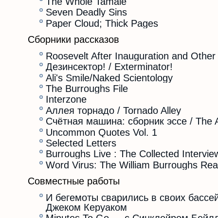
The Whole Tamale
Seven Deadly Sins
Paper Cloud; Thick Pages
Сборники рассказов
Roosevelt After Inauguration and Other 
Дезинсектор! / Exterminator!
Ali's Smile/Naked Scientology
The Burroughs File
Interzone
Аллея торнадо / Tornado Alley
Счётная машина: сборник эссе / The A
Uncommon Quotes Vol. 1
Selected Letters
Burroughs Live : The Collected Intervi
Word Virus: The William Burroughs Re
Совместные работы
И бегемоты сварились в своих бассейн
Джеком Керуаком