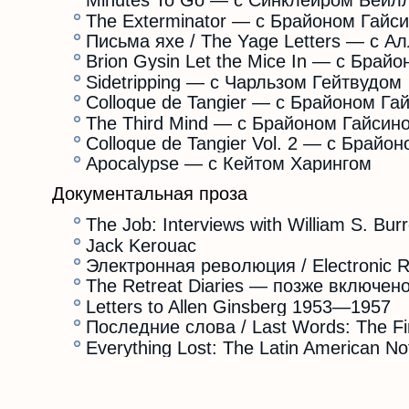
Minutes To Go — с Синклейром Бейлл
The Exterminator — с Брайоном Гайс
Письма яхе / The Yage Letters — с А
Brion Gysin Let the Mice In — с Брай
Sidetripping — с Чарльзом Гейтвудом
Colloque de Tangier — с Брайоном Га
The Third Mind — с Брайоном Гайсин
Colloque de Tangier Vol. 2 — с Бра
Apocalypse — с Кейтом Харингом
Документальная проза
The Job: Interviews with William S. Bur
Jack Kerouac
Электронная революция / Electronic R
The Retreat Diaries — позже включено
Letters to Allen Ginsberg 1953—1957
Последние слова / Last Words: The Fin
Everything Lost: The Latin American No