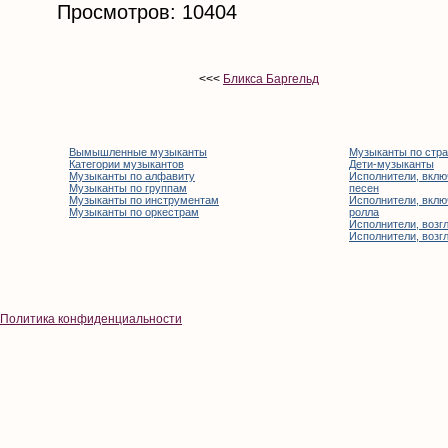
Просмотров: 10404
<<<
Бликса Баргельд
Вымышленные музыканты
Музыканты по стр
Категории музыкантов
Дети-музыканты
Музыканты по алфавиту
Исполнители, вклю
Музыканты по группам
песен
Музыканты по инструментам
Исполнители, вклю
Музыканты по оркестрам
ролла
Исполнители, возгл
Исполнители, возгл
Политика конфиденциальности