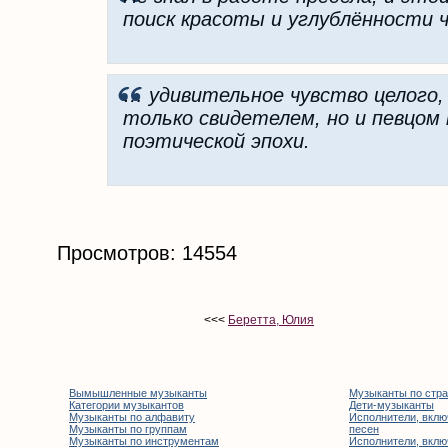
поиск красоты и углублённости 
… удивительное чувство целого, 
только свидетелем, но и певцом
поэтической эпохи.
Просмотров: 14554
<<<
Беретта, Юлия
Вымышленные музыканты
Музыканты по стр
Категории музыкантов
Дети-музыканты
Музыканты по алфавиту
Исполнители, вклю
Музыканты по группам
песен
Музыканты по инструментам
Исполнители, вклю