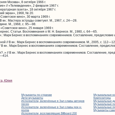
рняя Москва», 8 октября 1966 г.
е» // «Телевидение», 2 февраля 1967 г.
ературная газета», 18 октября 1967 г.
ий экран», 1968, № 20.
Советское кино», 30 марта 1969 г.
 кн.: Мастера эстрады советуют. М., 1967, с. 24—28.
одине. М., 1968, с. 95—98.
 «Советское кино», 25 января 1969 г.
 Бернес. Статьи. Воспоминания о М. Н. Бернесе. М., 1980, с. 64—65.
кн.: Марк Бернес в воспоминаниях современников. Составление, предисловие 
й // В кн.: Марк Бернес в воспоминаниях современников. М., 2005, с. 112—12
/ В кн.: Марк Бернес в воспоминаниях современников. Составление, предисло
я?..» // В кн.: Марк Бернес в воспоминаниях современников. Составление, пр
09—414.
та, Юлия
Музыканты по странам
Музыкальные к
Дети-музыканты
Композиторы
Исполнители, включённые в Зал славы авторов
Музыкальные д
песен
Музыкальные п
Исполнители, включённые в Зал славы рок-н-
Музыкальные п
ролла
Музыканты-сам
Исполнители, возглавлявшие Billboard 200