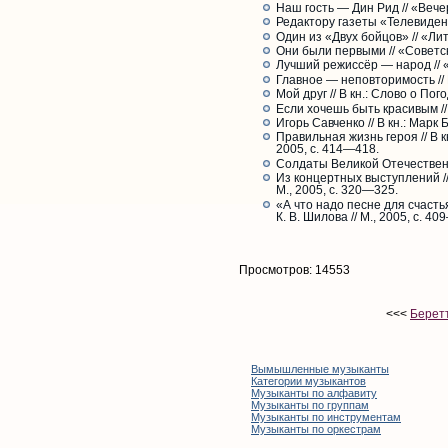
Наш гость — Дин Рид // «Вече
Редактору газеты «Телевидени
Один из «Двух бойцов» // «Лит
Они были первыми // «Советск
Лучший режиссёр — народ // «
Главное — неповторимость // В
Мой друг // В кн.: Слово о Пог
Если хочешь быть красивым //
Игорь Савченко // В кн.: Марк
Правильная жизнь героя // В 
2005, с. 414—418.
Солдаты Великой Отечественно
Из концертных выступлений /
М., 2005, с. 320—325.
«А что надо песне для счасть
К. В. Шилова // М., 2005, с. 4
Просмотров: 14553
<<<
Берет
Вымышленные музыканты
Категории музыкантов
Музыканты по алфавиту
Музыканты по группам
Музыканты по инструментам
Музыканты по оркестрам