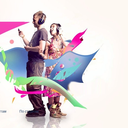
нтам
По странам