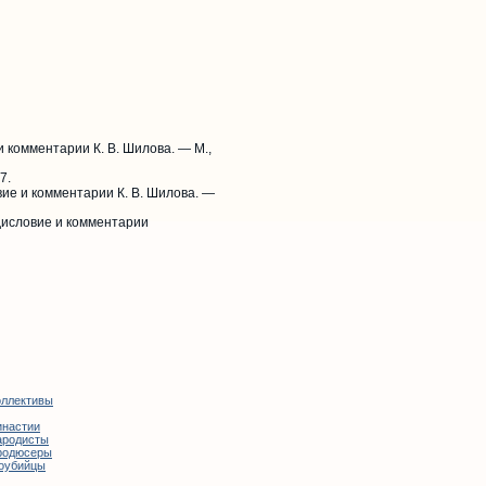
и комментарии К. В. Шилова. — М.,
7.
вие и комментарии К. В. Шилова. —
едисловие и комментарии
оллективы
инастии
ародисты
родюсеры
оубийцы