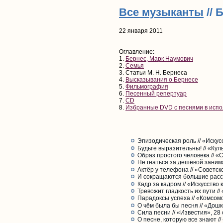
Все музыканты
// 
22 января 2011
Оглавление:
1.
Бернес, Марк Наумович
2.
Семья
3. Статьи М. Н. Бернеса
4.
Высказывания о Бернесе
5.
Фильмография
6.
Песенный репертуар
7.
CD
8.
Избранные DVD с песнями в испо
Эпизодическая роль // «Искусс
Будьте выразительны! // «Кул
Образ простого человека // «С
Не гнаться за дешёвой занима
Актёр у телефона // «Советско
И сокращаются большие расст
Кадр за кадром // «Искусство 
Тревожит гладкость их пути //
Парадоксы успеха // «Комсомо
О чём была бы песня // «Дошк
Сила песни // «Известия», 28 
О песне, которую все знают //