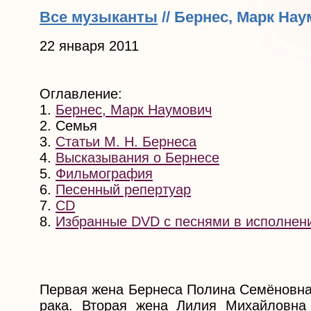
Все музыканты
// Бернес, Марк На
22 января 2011
Оглавление:
1.
Бернес, Марк Наумович
2. Семья
3.
Статьи М. Н. Бернеса
4.
Высказывания о Бернесе
5.
Фильмография
6.
Песенный репертуар
7.
CD
8.
Избранные DVD с песнями в исполнен
Первая жена Бернеса Полина Семёновна 
рака. Вторая жена Лилия Михайловна