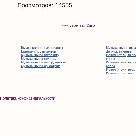
Просмотров: 14555
<<<
Беретта, Юлия
Вымышленные музыканты
Музыканты по стр
Категории музыкантов
Дети-музыканты
Музыканты по алфавиту
Исполнители, вклю
Музыканты по группам
песен
Музыканты по инструментам
Исполнители, вклю
Музыканты по оркестрам
ролла
Исполнители, возгл
Исполнители, возгл
Политика конфиденциальности