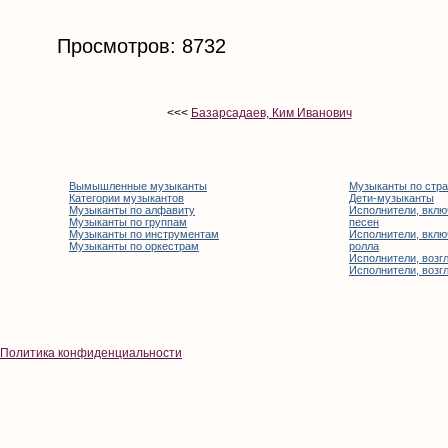
Просмотров: 8732
<<<
Базарсадаев, Ким Иванович
Вымышленные музыканты
Музыканты по стр
Категории музыкантов
Дети-музыканты
Музыканты по алфавиту
Исполнители, вклю
Музыканты по группам
песен
Музыканты по инструментам
Исполнители, вклю
Музыканты по оркестрам
ролла
Исполнители, возгл
Исполнители, возгл
Политика конфиденциальности