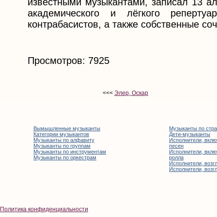
известными музыкантами, записал 13 а
академического и лёгкого реперту
контрабасистов, а также собственные со
Просмотров: 7925
<<<
Элер, Оскар
Вымышленные музыканты
Музыканты по стр
Категории музыкантов
Дети-музыканты
Музыканты по алфавиту
Исполнители, вклю
Музыканты по группам
песен
Музыканты по инструментам
Исполнители, вклю
Музыканты по оркестрам
ролла
Исполнители, возгл
Исполнители, возгл
Политика конфиденциальности