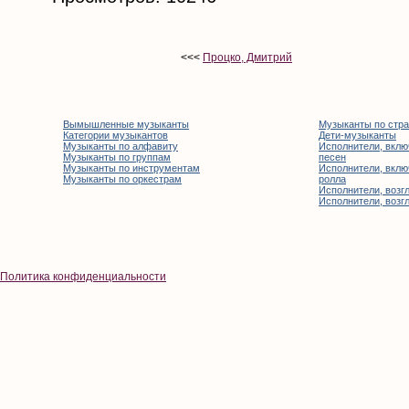
<<<
Процко, Дмитрий
Вымышленные музыканты
Музыканты по стр
Категории музыкантов
Дети-музыканты
Музыканты по алфавиту
Исполнители, вклю
Музыканты по группам
песен
Музыканты по инструментам
Исполнители, вклю
Музыканты по оркестрам
ролла
Исполнители, возгл
Исполнители, возгл
Политика конфиденциальности