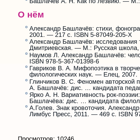
Башлачёв А. Н. Как по лезвию. — М.:
О нём
Александр Башлачёв: стихи, фонограф
2001. — 217 с. ISBN 5-87049-205-X
Александр Башлачёв: исследования т
Дмитриевская. — М.: Русская школа,
Наумов Л. Александр Башлачёв: чело
ISBN 978-5-367-01398-6
Гавриков В. А. Мифопоэтика в творч
филологических наук. — Елец, 2007.
Глинчиков В. С. Феномен авторской п
А. Башлачёв: дис. … кандидата педаг
Ярко А. Н. Вариативность рок-поэзии
Башлачёва: дис. … кандидата филоло
А.Голев. Знак кровоточия. Александ
Лимбус Пресс, 2011. — 469 с. ISBN 9
Просмотров: 10246