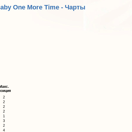
Baby One More Time - Чарты
Макс.
озиция
2
2
2
2
1
3
2
4