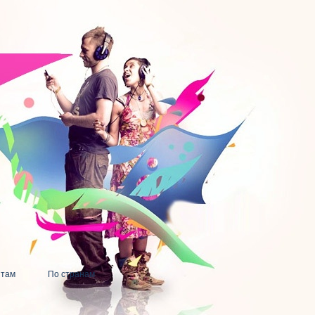
нтам
По странам