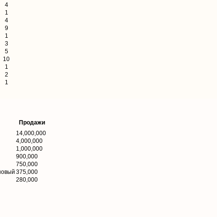
4
1
4
9
1
3
5
10
1
2
1
Продажи
14,000,000
4,000,000
1,000,000
900,000
750,000
новый
375,000
280,000