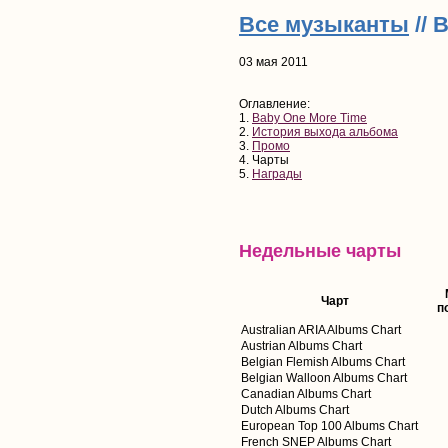
Все музыканты
// 
03 мая 2011
Оглавление:
1.
Baby One More Time
2.
История выхода альбома
3.
Промо
4. Чарты
5.
Награды
Недельные чарты
Чарт
п
Australian ARIA Albums Chart
Austrian Albums Chart
Belgian Flemish Albums Chart
Belgian Walloon Albums Chart
Canadian Albums Chart
Dutch Albums Chart
European Top 100 Albums Chart
French SNEP Albums Chart