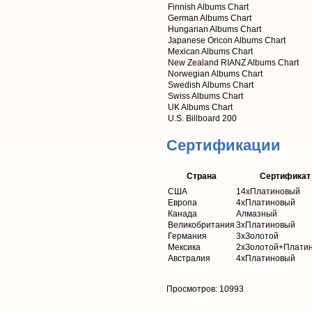
Finnish Albums Chart
German Albums Chart
Hungarian Albums Chart
Japanese Oricon Albums Chart
Mexican Albums Chart
New Zealand RIANZ Albums Chart
Norwegian Albums Chart
Swedish Albums Chart
Swiss Albums Chart
UK Albums Chart
U.S. Billboard 200
Сертификации
Страна
Сертификат
США
14xПлатиновый
Европа
4хПлатиновый
Канада
Алмазный
Великобритания
3хПлатиновый
Германия
3хЗолотой
Мексика
2хЗолотой+Плати
Австралия
4хПлатиновый
Просмотров: 10993