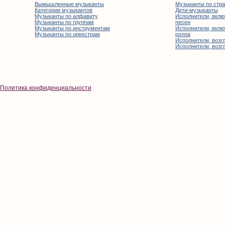
Вымышленные музыканты
Музыканты по стр
Категории музыкантов
Дети-музыканты
Музыканты по алфавиту
Исполнители, вклю
Музыканты по группам
песен
Музыканты по инструментам
Исполнители, вклю
Музыканты по оркестрам
ролла
Исполнители, возгл
Исполнители, возгл
Политика конфиденциальности