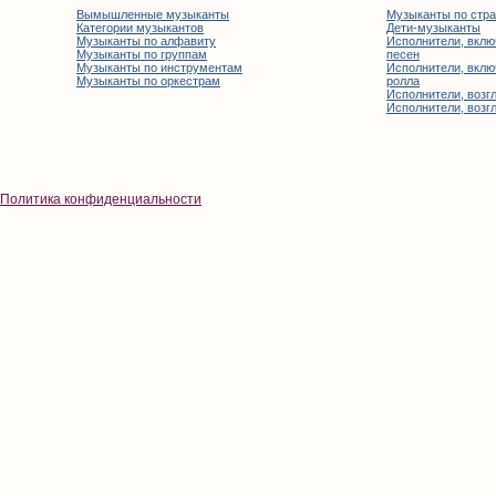
Вымышленные музыканты
Музыканты по стр
Категории музыкантов
Дети-музыканты
Музыканты по алфавиту
Исполнители, вклю
Музыканты по группам
песен
Музыканты по инструментам
Исполнители, вклю
Музыканты по оркестрам
ролла
Исполнители, возгл
Исполнители, возгл
Политика конфиденциальности