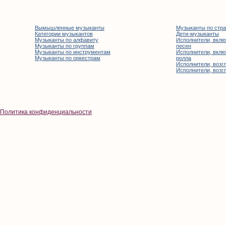
Вымышленные музыканты
Музыканты по стр
Категории музыкантов
Дети-музыканты
Музыканты по алфавиту
Исполнители, вклю
Музыканты по группам
песен
Музыканты по инструментам
Исполнители, вклю
Музыканты по оркестрам
ролла
Исполнители, возгл
Исполнители, возгл
Политика конфиденциальности