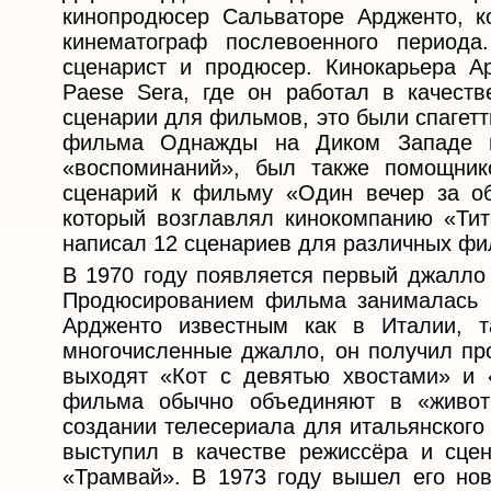
кинопродюсер Сальваторе Ардженто, к
кинематограф послевоенного перио
сценарист и продюсер. Кинокарьера А
Paese Sera, где он работал в качеств
сценарии для фильмов, это были спагетт
фильма Однажды на Диком Западе н
«воспоминаний», был также помощни
сценарий к фильму «Один вечер за о
который возглавлял кинокомпанию «Тита
написал 12 сценариев для различных фи
В 1970 году появляется первый джалло
Продюсированием фильма занималась к
Ардженто известным как в Италии, т
многочисленные джалло, он получил про
выходят «Кот с девятью хвостами» и 
фильма обычно объединяют в «живот
создании телесериала для итальянского
выступил в качестве режиссёра и сце
«Трамвай». В 1973 году вышел его но