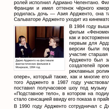
ролей исполнил Адриано Челентано. Фи
Франции и имел оттенок чёрного юмор
родилась дочь — Азия Ардженто, она т
Сальваторе Ардженто уходит из кинемат
В 1984 году выш
фильм «Феномен
как и восторженн
первым для Ардж
версии были по
участие старшая
Ардженто был з
Дарио Ардженто на фестивале
фантастических фильмов в
создателей прое
Монреале, 1994 год
рекламных ролик
опере», который также, как и многие е
того Ардженто в 1987 году участвова
поставил получасовое шоу под музык
«Подставное тело», в котором на поди
стало сенсацией ввиду его показа в пра
В 1990 году Ардженто сотрудничал с Д