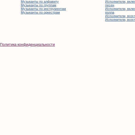
Музыканты по алфавиту
Исполнители, вклю
Музыканты по группам
песен
Музыканты по инструментам
Исполнители, вклю
Музыканты по оркестрам
ролла
Исполнители, возгл
Исполнители, возгл
Политика конфиденциальности