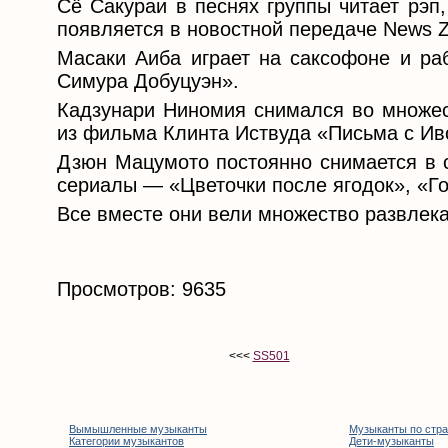
Сё Сакураи в песнях группы читает рэп
появляется в новостной передаче News Z
Масаки Аиба играет на саксофоне и ра
Симура Добуцуэн».
Кадзунари Ниномия снимался во множест
из фильма Клинта Иствуда «Письма с И
Дзюн Мацумото постоянно снимается в с
сериалы — «Цветочки после ягодок», «Го
Все вместе они вели множество развлек
Просмотров: 9635
<<<
SS501
Вымышленные музыканты
Музыканты по стр
Категории музыкантов
Дети-музыканты