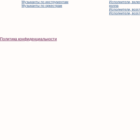
Музыканты по инструментам
Исполнители, вклю
Музыканты по оркестрам
ролла
Исполнители, возгл
Исполнители, возгл
Политика конфиденциальности