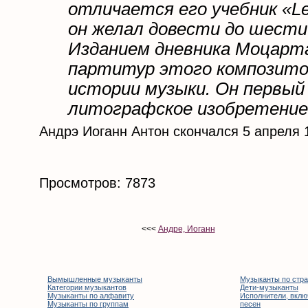
отличается его учебник «Le
он желал довести до шести 
Изданием дневника Моцарт
партитур этого композитор
истории музыки. Он первый
литографское изобретение
Андрэ Иоганн Антон скончался 5 апреля
Просмотров: 7873
<<<
Андре, Иоганн
Вымышленные музыканты
Музыканты по стр
Категории музыкантов
Дети-музыканты
Музыканты по алфавиту
Исполнители, вклю
Музыканты по группам
песен