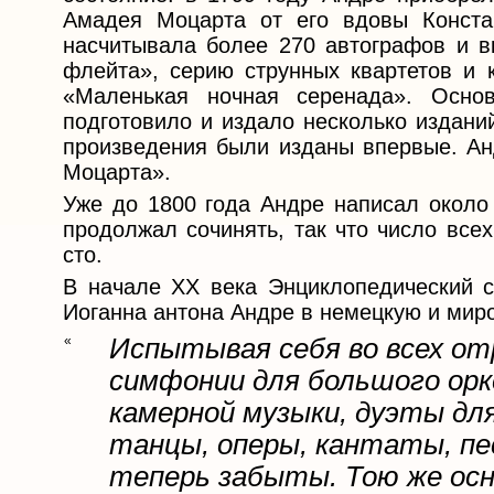
Амадея Моцарта от его вдовы Конста
насчитывала более 270 автографов и 
флейта», серию струнных квартетов и к
«Маленькая ночная серенада». Основ
подготовило и издало несколько издани
произведения были изданы впервые. Ан
Моцарта».
Уже до 1800 года Андре написал около 
продолжал сочинять, так что число все
сто.
В начале XX века Энциклопедический с
Иоганна антона Андре в немецкую и миро
«
Испытывая себя во всех отр
симфонии для большого орк
камерной музыки, дуэты дл
танцы, оперы, кантаты, пес
теперь забыты. Тою же осн