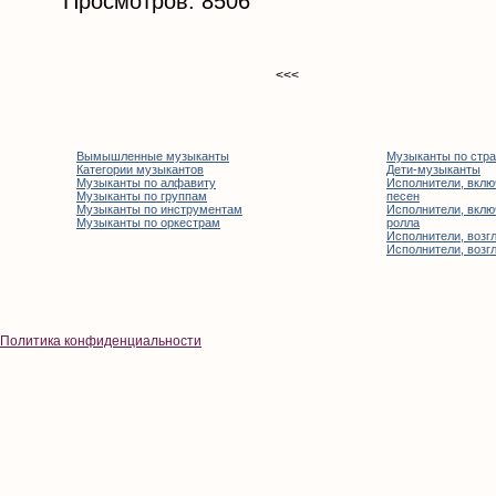
Просмотров: 8506
<<<
Вымышленные музыканты
Музыканты по стр
Категории музыкантов
Дети-музыканты
Музыканты по алфавиту
Исполнители, вклю
Музыканты по группам
песен
Музыканты по инструментам
Исполнители, вклю
Музыканты по оркестрам
ролла
Исполнители, возгл
Исполнители, возгл
Политика конфиденциальности