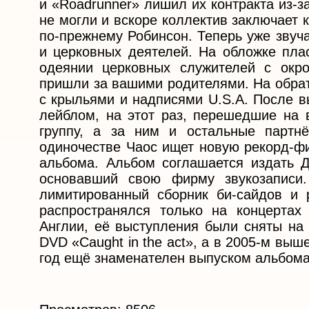
и «Roadrunner» лишил их контракта из-з
не могли и вскоре коллектив заключает 
по-прежнему Робинсон. Теперь уже звуч
и церковных деятелей. На обложке плас
одеянии церковных служителей с ок
пришли за вашими родителями. На обра
с крыльями и надписями U.S.A. После в
лейблом, на этот раз, перешедшие на 
группу, а за ним и остальные партн
одиночестве Чаос ищет новую рекорд-фи
альбома. Альбом соглашается издать Д
основавший свою фирму звукозаписи.
лимитированный сборник би-сайдов и р
распространялся только на концертах
Англии, её выступления были сняты на 
DVD «Caught in the act», а в 2005-м выш
год ещё знаменателен выпуском альбома 