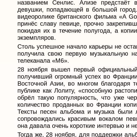
названием Сенлис. Ализе предстаёт в
девушки, попадающей в большой город.
видеоролике британского фильма «A Goo
принёс славу певице, прочно закрепивш
покидая их в течение полугода, а коп
экземпляров.
Столь успешное начало карьеры не оста
получила свою первую музыкальную на
телеканала «M6».
28 ноября вышел первый официальный
получивший огромный успех во Франции,
Восточной Азии, во многом благодаря т
публике как Лолиту, «способную растоп
обрёл такую популярность, что уже че
количество проданных во Франции копи
Тексты песен альбома и музыка были 
сопровождались красивым вокалом певи
она давала очень короткие интервью и не
Тогда же, 28 ноября, для поддержки ал