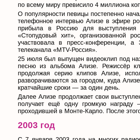
по всему миру превисило 4 миллиона ко
О популярности певицы постепенно начал
телефонное интервью Ализе в эфире ро
прибыла в Россию для выступления 
«Стопудовый хит», организованной ро
участвовала в пресс-конференции, а
телеканала «MTV-Россия».
25 июля был выпущен видеоклип под на
песню из альбома Ализе. Режиссёр к
продолжая серию клипов Ализе, испо
разворачиваются за городом, куда Ализе
кратчайшие сроки — за один день.
Далее Ализе продолжает свои выступлен
получает ещё одну громкую награду 
проходившей в Монте-Карло. После этог
2003 год
С 7 января 2003 года на многих радио