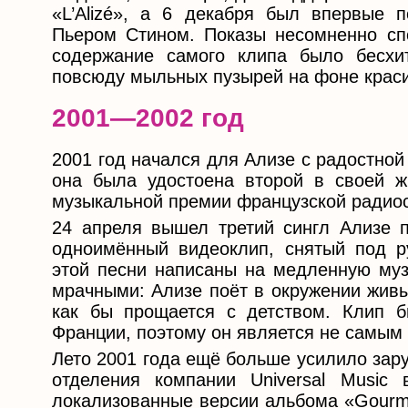
«L’Alizé», а 6 декабря был впервые п
Пьером Стином. Показы несомненно сп
содержание самого клипа было бесхи
повсюду мыльных пузырей на фоне краси
2001—2002 год
2001 год начался для Ализе с радостной
она была удостоена второй в своей 
музыкальной премии французской радиос
24 апреля вышел третий сингл Ализе п
одноимённый видеоклип, снятый под р
этой песни написаны на медленную муз
мрачными: Ализе поёт в окружении живы
как бы прощается с детством. Клип б
Франции, поэтому он является не самым
Лето 2001 года ещё больше усилило зар
отделения компании Universal Music
локализованные версии альбома «Gourm