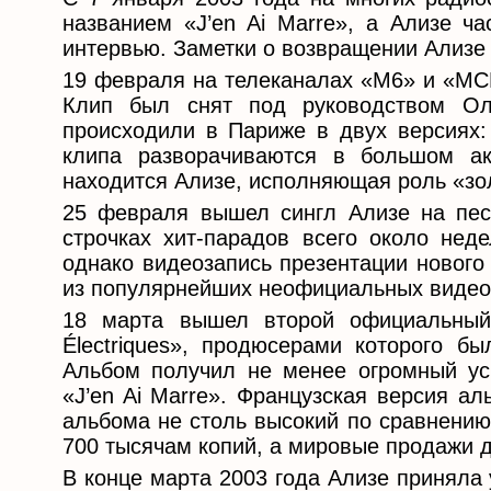
названием «J’en Ai Marre», а Ализе ч
интервью. Заметки о возвращении Ализе 
19 февраля на телеканалах «M6» и «MCM
Клип был снят под руководством Ол
происходили в Париже в двух версиях:
клипа разворачиваются в большом ак
находится Ализе, исполняющая роль «зо
25 февраля вышел сингл Ализе на песн
строчках хит-парадов всего около нед
однако видеозапись презентации нового
из популярнейших неофициальных видео
18 марта вышел второй официальный
Électriques», продюсерами которого 
Альбом получил не менее огромный ус
«J’en Ai Marre». Французская версия а
альбома не столь высокий по сравнению
700 тысячам копий, а мировые продажи ди
В конце марта 2003 года Ализе приняла 