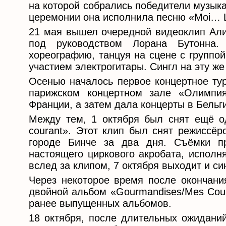
на которой собрались победители музыка
церемонии она исполнила песню «Moi… Lo
21 мая вышел очередной видеоклип Ализ
под руководством Лорана Бутонна.
хореографию, танцуя на сцене с группо
участием электрогитары. Сингл на эту же
Осенью началось первое концертное тур
парижском концертном зале «Олимпия
Франции, а затем дала концерты в Бельг
Между тем, 1 октября был снят ещё о
courant». Этот клип был снят режиссёр
городе Бинче за два дня. Съёмки п
настоящего циркового акробата, исполн
вслед за клипом, 7 октября выходит и си
Через некоторое время после окончания
двойной альбом «Gourmandises/Mes Coura
ранее выпущенных альбомов.
18 октября, после длительных ожидани