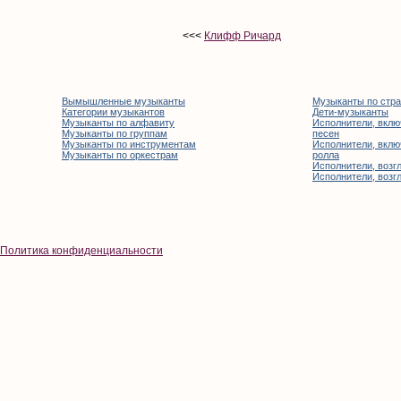
<<<
Клифф Ричард
Вымышленные музыканты
Музыканты по стр
Категории музыкантов
Дети-музыканты
Музыканты по алфавиту
Исполнители, вклю
Музыканты по группам
песен
Музыканты по инструментам
Исполнители, вклю
Музыканты по оркестрам
ролла
Исполнители, возгл
Исполнители, возгл
Политика конфиденциальности