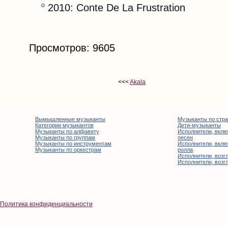
2010: Conte De La Frustration
Просмотров: 9605
<<<
Akala
Вымышленные музыканты
Музыканты по стр
Категории музыкантов
Дети-музыканты
Музыканты по алфавиту
Исполнители, вклю
Музыканты по группам
песен
Музыканты по инструментам
Исполнители, вклю
Музыканты по оркестрам
ролла
Исполнители, возгл
Исполнители, возгл
Политика конфиденциальности