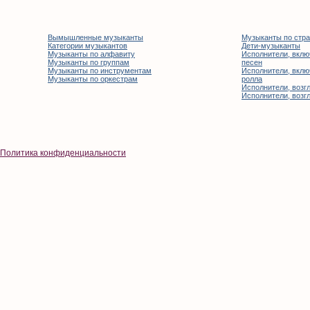
Вымышленные музыканты
Музыканты по стр
Категории музыкантов
Дети-музыканты
Музыканты по алфавиту
Исполнители, вклю
Музыканты по группам
песен
Музыканты по инструментам
Исполнители, вклю
Музыканты по оркестрам
ролла
Исполнители, возгл
Исполнители, возгл
Политика конфиденциальности