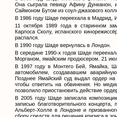
Она сыграла певицу Афину Дунканон, ис
Саймоном Бутом из соул-джазового колл
В 1986 году Шаде переехала в Мадрид, 
11 октября 1989 года в старинном з
Карлоса Сколу, испанского кинорежиссё
распался.
В 1990 году Шаде вернулась в Лондон.
В середине 1990-х годов Шаде переехал
Морганом, ямайским продюсером. 21 июл
В 1997 году в Монтего Бей, Ямайка, 
автомобилем, создававшем аварийную
Позднее Ямайский суд выдал ордер на а
чтобы ответить на обвинения. Но меди
позволило приостановить действие ордер
В 2005 году Шаде записала композицию
записью благотворительного концерта,
Альберт-Холле в Лондоне и призванног
сбору средств для решения кризиса в зо