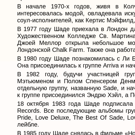
В начале 1970-х годов, живя в Колч
интересовалась модой, овладевала иск
соул-исполнителей, как Кертис Мэйфилд,
В 1977 году Шаде приехала в Лондон дл
Художественном Колледже Св. Мартина
Джоей Меллор открыла небольшое мо
Лондонской Chalk Farm. Также она рабо
В 1980 году Шаде познакомилась с Ли Б
Она присоединилась к группе Arriva и на
В 1982 году, будучи участницей гр
Мэтьюменом и Полом Спенсером Денме
отдельную группу, названную Sade, и н
к группе присоединился Эндрю Хэйл, а По
18 октября 1983 года Шаде подписала 
Records. Все последующие альбомы груп
Pride, Love Deluxe, The Best Of Sade, 
лейбле.
В 1985 году Шаде снялась в фильме «Н