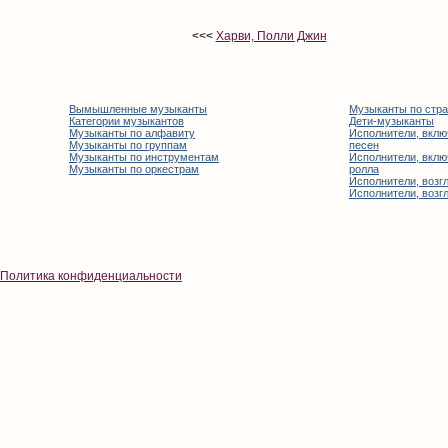
<<<
Харви, Полли Джин
Вымышленные музыканты
Музыканты по стр
Категории музыкантов
Дети-музыканты
Музыканты по алфавиту
Исполнители, вклю
Музыканты по группам
песен
Музыканты по инструментам
Исполнители, вклю
Музыканты по оркестрам
ролла
Исполнители, возгл
Исполнители, возгл
Политика конфиденциальности