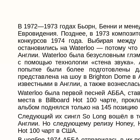
В 1972—1973 годах Бьорн, Бенни и менед
Евровидения. Позднее, в 1973 компози
конкурсов 1974 года. Выбирая между
остановились на Waterloo — потому что
Англии. Waterloo была безусловным глэ
с помощью технологии «стена звука».
попытке были более подготовлены д
представлена на шоу в Brighton Dome в 
известными в Англии, а также вознеслас
Waterloo была первой песней АББА, ста
места в Billboard Hot 100 чарте, прок
альбом поднялся только на 145 позицию B
Следующий их сингл So Long вошёл в то
Англии. Но следующему релизу Honey, H
Hot 100 чарт в США.
В ноябре 1974 АББА отправилась в их п