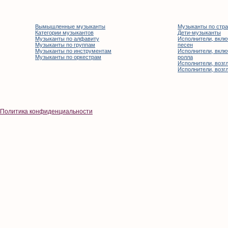
Вымышленные музыканты
Музыканты по стр
Категории музыкантов
Дети-музыканты
Музыканты по алфавиту
Исполнители, вклю
Музыканты по группам
песен
Музыканты по инструментам
Исполнители, вклю
Музыканты по оркестрам
ролла
Исполнители, возгл
Исполнители, возгл
Политика конфиденциальности