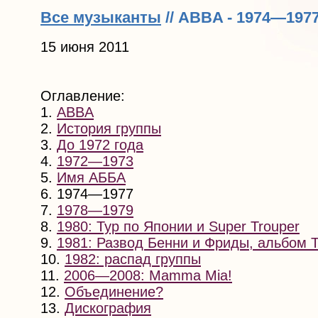
Все музыканты
// ABBA - 1974—197
15 июня 2011
Оглавление:
1.
ABBA
2.
История группы
3.
До 1972 года
4.
1972—1973
5.
Имя АББА
6. 1974—1977
7.
1978—1979
8.
1980: Тур по Японии и Super Trouper
9.
1981: Развод Бенни и Фриды, альбом Th
10.
1982: распад группы
11.
2006—2008: Mamma Mia!
12.
Объединение?
13.
Дискография