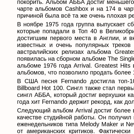
покорить. Альбом АББА достиг меньшего
чарте альбомов Cashbox и на 174 в чар
причиной была всё та же очень плохая р
В ноябре 1975 года группа выпускает сб
которые попадали в Топ 40 в Великобр
достигшим первого места в Англии, и в
известных и очень популярных треков
австралийских релизах альбома Greate
появилась на сборном альбоме The Single
альбоме 1976 года Arrival. Greatest Hit
альбомов, что позволило продать более
В США песня Fernando достигла топ-1
Billboard Hot 100. Сингл также стал первы
сингл АББА, который достиг верхушки ка
года хит Fernando держит рекорд, как д
Следующий альбом Arrival достиг более в
качестве студийной работы. Он получил
еженедельников типа Melody Maker и Ne
от американских критиков. Фактически 