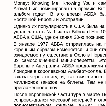
Money; Knowing Me, Knowing You и са
Arrival был номинирован на премию Bri
альбом года». В это время АББА бы
Восточной Европы и Австралии.
Однако их популярность в США была на 
удалось стать № 1 чарта Billboard Hot 1
АББА в США, где он занял 20-ю позицию в
В январе 1977 АББА отправилась на г
коренным образом изменяется, и они ст
ожидаемое путешествие в Осло в Норвег
их самосочинённой мини-оперетты. Э
Европы и Австралии. АББА продолжили т
Лондоне в королевском Альберт-холле. 
заказа через почту, и, как выяснилось
миллионов заказов на билеты. Тем не
приглаженное» шоу.
После европейской части тура в марте 1
сопровождался массовой истерией и огр
полнометражном фильме ABBA: The 