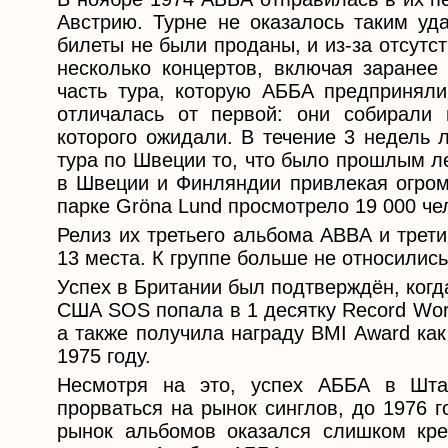
Австрию. Турне не оказалось таким уда
билеты не были проданы, и из-за отсут
несколько концертов, включая заранее
часть тура, которую АББА предприняли
отличалась от первой: они собирали 
которого ожидали. В течение 3 недель 
тура по Швеции то, что было прошлым л
в Швеции и Финляндии привлекая огром
парке Gröna Lund просмотрело 19 000 че
Релиз их третьего альбома ABBA и трет
13 места. К группе больше не относились
Успех в Британии был подтверждён, когд
США SOS попала в 1 десятку Record World
а также получила награду BMI Award ка
1975 году.
Несмотря на это, успех АББА в Шта
прорваться на рынок синглов, до 1976 г
рынок альбомов оказался слишком кре