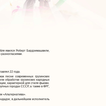
мбля явился Роберт Бардзимашвили,
и разногласиями.
авлял 22 года.
ак песни современных грузинских
яли обработки грузинских народных
кции, характерной для стиля фьюжн.
рупных городах СССР, а также в ФРГ,
ли «Альтернатива».
ландадзе, в дальнейшем исполнитель