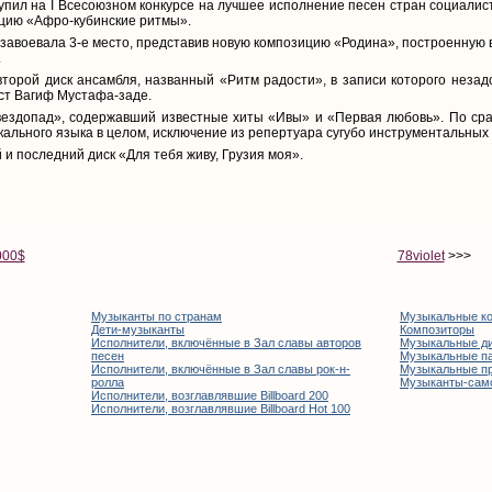
ступил на I Всесоюзном конкурсе на лучшее исполнение песен стран социалис
ицию «Афро-кубинские ритмы».
завоевала 3-е место, представив новую композицию «Родина», построенную 
.
торой диск ансамбля, названный «Ритм радости», в записи которого незад
ст Вагиф Мустафа-заде.
Звездопад», содержавший известные хиты «Ивы» и «Первая любовь». По с
ального языка в целом, исключение из репертуара сугубо инструментальных 
и последний диск «Для тебя живу, Грузия моя».
000$
78violet
>>>
Музыканты по странам
Музыкальные к
Дети-музыканты
Композиторы
Исполнители, включённые в Зал славы авторов
Музыкальные д
песен
Музыкальные п
Исполнители, включённые в Зал славы рок-н-
Музыкальные п
ролла
Музыканты-сам
Исполнители, возглавлявшие Billboard 200
Исполнители, возглавлявшие Billboard Hot 100