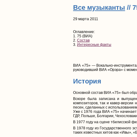
Все музыканты
// 
29 марта 2011
Оглавление:
1. 75 (ВИА)
2.
Состав
3.
Интересные факты
ВИА «75» — Вокально-инструментал
руководивший ВИА «Орэра» с момента
История
Основной состав ВИА «75» был обра
Вскоре была записана и выпущен
композиторов, так и кавер-версии
песен, сделанных с использованием
Уже с 1976 года ВИА «75» начинает 
ГДР, Польше, Болгарии, Чехословаки
В 1977 году на сцене тбилисской 
В 1978 году из Государственного э
таких известных хитов как «Ивы», «