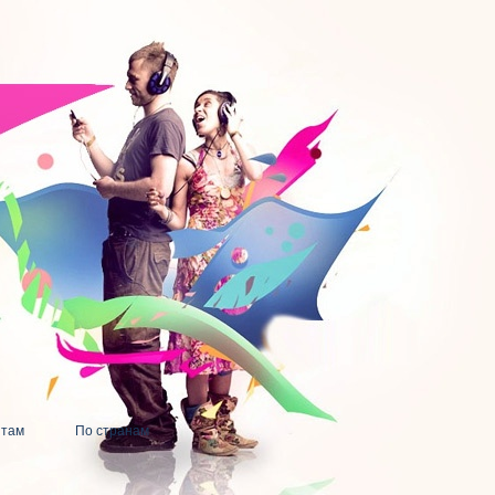
нтам
По странам