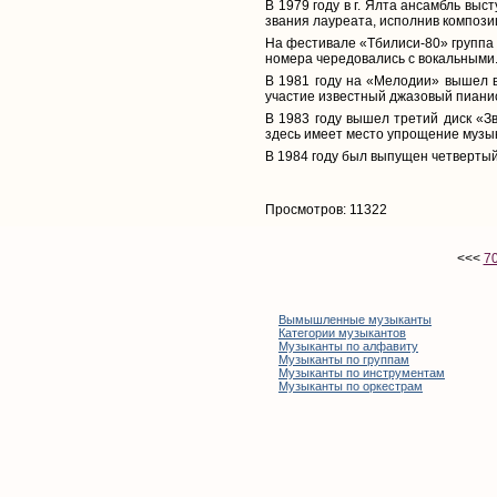
В 1979 году в г. Ялта ансамбль вы
звания лауреата, исполнив композ
На фестивале «Тбилиси-80» группа 
номера чередовались с вокальными
В 1981 году на «Мелодии» вышел в
участие известный джазовый пиани
В 1983 году вышел третий диск «
здесь имеет место упрощение музык
В 1984 году был выпущен четвертый 
Просмотров: 11322
<<<
7
Вымышленные музыканты
Категории музыкантов
Музыканты по алфавиту
Музыканты по группам
Музыканты по инструментам
Музыканты по оркестрам