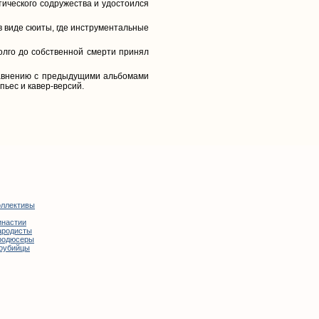
тического содружества и удостоился
в виде сюиты, где инструментальные
олго до собственной смерти принял
равнению с предыдущими альбомами
пьес и кавер-версий.
оллективы
инастии
ародисты
родюсеры
оубийцы