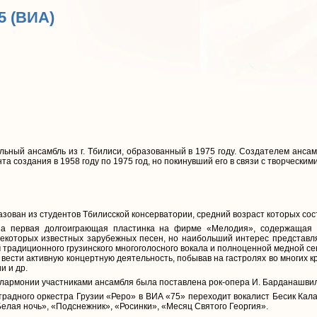
75 (ВИА)
ьный ансамбль из г. Тбилиси, образованный в 1975 году. Создателем анса
 создания в 1958 году по 1975 год, но покинувший его в связи с творческим
зован из студентов Тбилисской консерватории, средний возраст которых сост
a первая долгоиграющая пластинка на фирме «Мелодия», содержащая к
 некоторых известных зарубежных песен, но наибольший интерес представл
 традиционного грузинского многоголосного вокала и полноценной медной се
вести активную концертную деятельность, побывав на гастролях во многих к
и и др.
филармонии участниками ансамбля была поставлена рок-опера И. Барданашви
страдного оркестра Грузии «Реро» в ВИА «75» переходит вокалист Бесик Ка
Белая ночь», «Подснежник», «Росинки», «Месяц Святого Георгия».