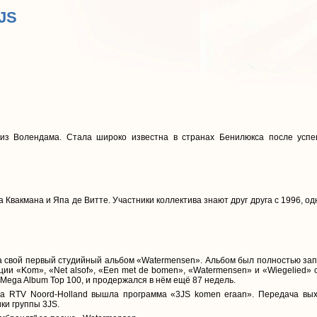
3JS
 из Волендама. Стала широко известна в странах Бенилюкса после успе
 Квакмана и Япа де Витте. Участники коллектива знают друг друга с 1996, о
ла свой первый студийный альбом «Watermensen». Альбом был полностью за
ции «Kom», «Net alsof», «Een met de bomen», «Watermensen» и «Wiegelied» 
 Mega Album Top 100, и продержался в нём ещё 87 недель.
ла RTV Noord-Holland вышла программа «3JS komen eraan». Передача вых
ки группы 3JS.