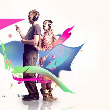
нтам
По странам