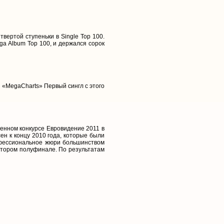
твертой ступеньки в Single Top 100.
ga Album Top 100, и держался сорок
 «MegaCharts» Первый сингл с этого
сенном конкурсе Евровидение 2011 в
ен к концу 2010 года, которые были
рофессиональное жюри большинством
 втором полуфинале. По результатам