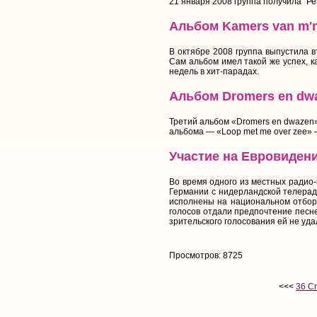
21 января 2008 группа получила "Р
Альбом Kamers van m'n
В октябре 2008 группа выпустила вт
Сам альбом имел такой же успех, к
недель в хит-парадах.
Альбом Dromers en dw
Третий альбом «Dromers en dwazen»
альбома — «Loop met me over zee» 
Участие на Евровидени
Во время одного из местных радио-
Германии с нидерландской телеради
исполнены на национальном отборо
голосов отдали предпочтение песне
зрительского голосования ей не уда
Просмотров: 8725
<<<
36 Cr