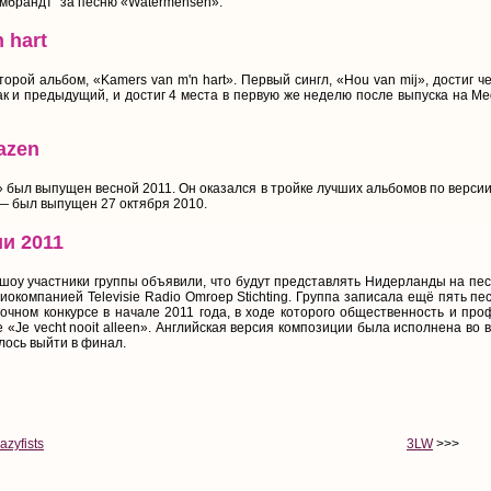
ембрандт" за песню «Watermensen».
 hart
орой альбом, «Kamers van m'n hart». Первый сингл, «Hou van mij», достиг че
ак и предыдущий, и достиг 4 места в первую же неделю после выпуска на Me
azen
 был выпущен весной 2011. Он оказался в тройке лучших альбомов по версии
— был выпущен 27 октября 2010.
и 2011
шоу участники группы объявили, что будут представлять Нидерланды на пе
окомпанией Televisie Radio Omroep Stichting. Группа записала ещё пять пес
чном конкурсе в начале 2011 года, в ходе которого общественность и п
 «Je vecht nooit alleen». Английская версия композиции была исполнена во
лось выйти в финал.
azyfists
3LW
>>>