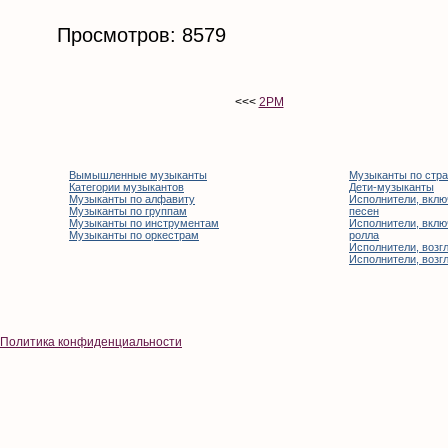
Просмотров: 8579
<<<
2PM
Вымышленные музыканты
Музыканты по стр
Категории музыкантов
Дети-музыканты
Музыканты по алфавиту
Исполнители, вклю
Музыканты по группам
песен
Музыканты по инструментам
Исполнители, вклю
Музыканты по оркестрам
ролла
Исполнители, возгл
Исполнители, возгл
Политика конфиденциальности