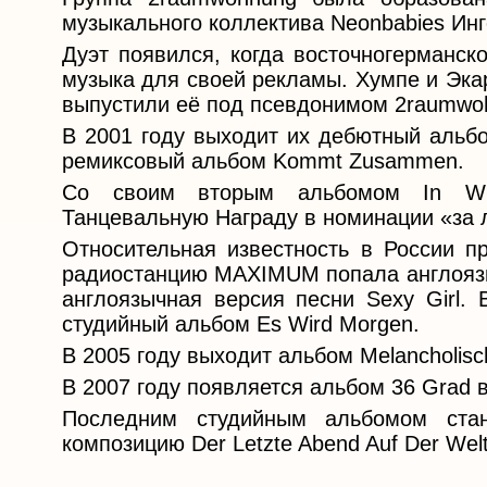
музыкального коллектива Neonbabies Ин
Дуэт появился, когда восточногерманск
музыка для своей рекламы. Хумпе и Экарт
выпустили её под псевдонимом 2raumwo
В 2001 году выходит их дебютный аль
ремиксовый альбом Kommt Zusammen.
Со своим вторым альбомом In Wirk
Танцевальную Награду в номинации «за л
Относительная известность в России пр
радиостанцию MAXIMUM попала англоязыч
англоязычная версия песни Sexy Girl.
студийный альбом Es Wird Morgen.
В 2005 году выходит альбом Melancholisc
В 2007 году появляется альбом 36 Grad 
Последним студийным альбомом ста
композицию Der Letzte Abend Auf Der Wel