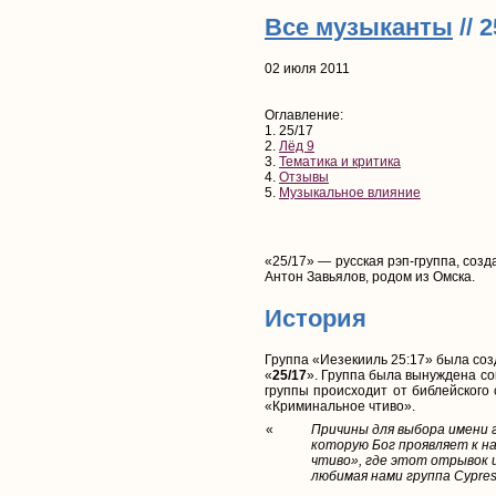
Все музыканты
// 2
02 июля 2011
Оглавление:
1. 25/17
2.
Лёд 9
3.
Тематика и критика
4.
Отзывы
5.
Музыкальное влияние
«25/17» — русская рэп-группа, созд
Антон Завьялов, родом из Омска.
История
Группа «Иезекииль 25:17» была созд
«
25/17
». Группа была вынуждена со
группы происходит от библейского
«Криминальное чтиво».
«
Причины для выбора имени г
которую Бог проявляет к на
чтиво», где этот отрывок ц
любимая нами группа Cypress