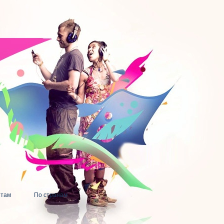
нтам
По странам