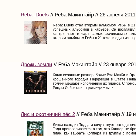
Reba: Duets
// Реба Макинтайр // 26 апреля 2011
Reba: Duets стал вторым альбомом Ребы в 21 
успешных альбомов в карьере. Он возглавил 
кантри чарт и чарт самых скачиваемых аль
вторым альбомом Ребы в 21 веке, и один из...
Пр
Дрожь земли
// Реба Макинтайр // 23 января 20
Когда сезонные разнорабочие Вэл МакКи и Эрл
крошечного городка Перфекшн в штате Нева
толчки мешают исполнению их планов. С помо
Ронды Лебек они...
Просмотров: 8707
Лис и охотничий пёс 2
// Реба Макинтайр // 19 
Дикси находит Тодда и сочувствует его одиноч
Тодд проговаривается о том, что Коппер не бро
план, как забрать Коппера из группы с помо