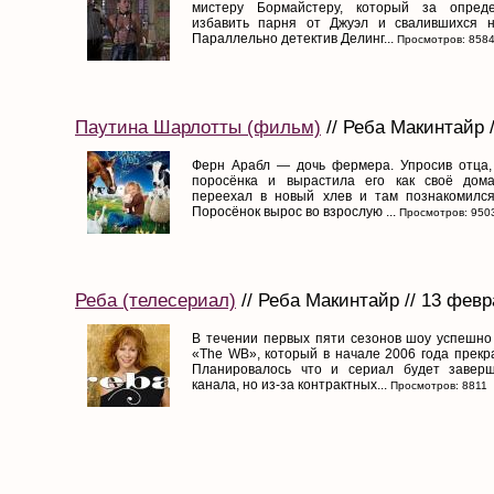
мистеру Бормайстеру, который за опред
избавить парня от Джуэл и свалившихся н
Параллельно детектив Делинг...
Просмотров: 858
Паутина Шарлотты (фильм)
// Реба Макинтайр 
Ферн Арабл — дочь фермера. Упросив отца,
поросёнка и вырастила его как своё дом
переехал в новый хлев и там познакомился
Поросёнок вырос во взрослую ...
Просмотров: 950
Реба (телесериал)
// Реба Макинтайр // 13 февр
В течении первых пяти сезонов шоу успешно
«The WB», который в начале 2006 года прекр
Планировалось что и сериал будет завер
канала, но из-за контрактных...
Просмотров: 8811