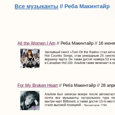
Все музыканты
// Реба Макинтайр
All the Women I Am
// Реба Макинтайр // 16 июня
Заглавный сингл «Turn On the Radio» стал хитом
Hot Country Songs, став рекордным 25 сингл
вершину чарта. Он также достиг номера 53 в ча
в Canadian Hot 100. Альбом также включает в се
For My Broken Heart
// Реба Макинтайр // 28 апр
Альбом был записан вскоре после автокатаст
почти все музыканты гастрольного тура пе
кантри чарт Billboard, а также достиг 13-го места
стало высокой позицией...
Просмотров: 7790