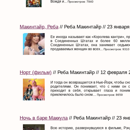
Вождя и...
Просмотров: 7940
Макинтайр, Реба
// Реба Макинтайр // 23 января
Ее иногда называют как «Королева кантри», п
в Соединенных Штатах и более 60 милли
Соединенных Штатах, она занимает седьмо
продаваемых женщин во всех...
Просмотров: 9310
Норт (фильм)
// Реба Макинтайр // 12 февраля 
И тогда он возвращается в Нью-Йорк, чтобы сн
родителями. Он понимает, что с ними он с
приходит в себя, открывает глаза и поним
приключилось было сном....
Просмотров: 8659
Ночь в баре Маккула
// Реба Макинтайр // 23 ян
Всю историю, развернувшуюся в фильме, Рэн