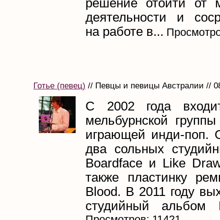
решение отойти от 
деятельности и соср
на работе в...
Просмотро
Готье (певец)
// Певцы и певицы Австралии // 0
С 2002 года входи
мельбурнской группы 
играющей инди-поп. 
два сольных студий
Boardface и Like Draw
также пластинку рем
Blood. В 2011 году вы
студийный альбом Г
Просмотров: 11421