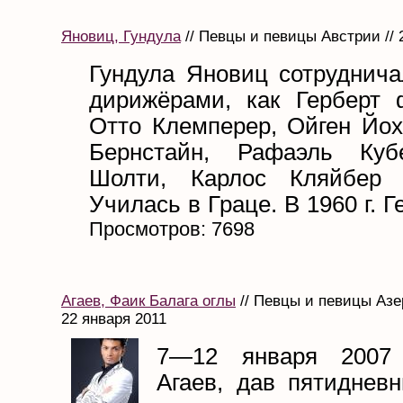
Яновиц, Гундула
// Певцы и певицы Австрии // 
Гундула Яновиц сотруднича
дирижёрами, как Герберт 
Отто Клемперер, Ойген Йох
Бернстайн, Рафаэль Кубе
Шолти, Карлос Кляйбер 
Училась в Граце. В 1960 г. Г
Просмотров: 7698
Агаев, Фаик Балага оглы
// Певцы и певицы Азе
22 января 2011
7—12 января 2007
Агаев, дав пятиднев