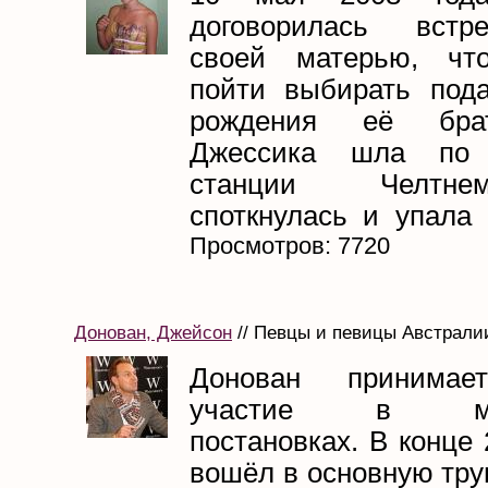
договорилась встр
своей матерью, чт
пойти выбирать под
рождения её бра
Джессика шла по 
станции Челтне
споткнулась и упала 
Просмотров: 7720
Донован, Джейсон
// Певцы и певицы Австралии
Донован принимае
участие в муз
постановках. В конце 
вошёл в основную тру