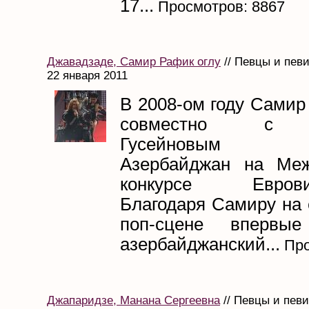
17...
Просмотров: 8867
Джавадзаде, Самир Рафик оглу
// Певцы и пев
22 января 2011
В 2008-ом году Самир
совместно с 
Гусейновым пр
Азербайджан на Меж
конкурсе Евровид
Благодаря Самиру на 
поп-сцене впервые
азербайджанский...
Про
Джапаридзе, Манана Сергеевна
// Певцы и пев