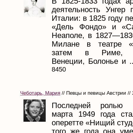
В 1825-1833 годах ар
деятельность Унгер 
Италии: в 1825 году п
«Дель Фондо» и «Са
Неаполе, в 1827—183
Милане в театре «
затем в Риме, Ф
Венеции, Болонье и ..
8450
Чеботарь, Мария
// Певцы и певицы Австрии // 
Последней ролью 
марта 1949 года ст
оперетте «Нищий студ
того же года она уме