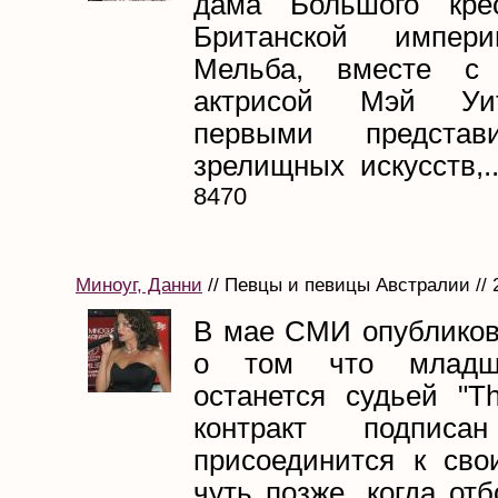
дама Большого кре
Британской импер
Мельба, вместе с 
актрисой Мэй Уи
первыми представи
зрелищных искусств,..
8470
Миноуг, Данни
// Певцы и певицы Австралии // 
В мае СМИ опубликов
о том что младш
останется судьей "Th
контракт подпи
присоединится к сво
чуть позже, когда от