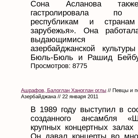
Сона Асланова такж
гастролировала по 
республикам и странам
зарубежья». Она работал
выдающимися ф
азербайджанской культур
Бюль-Бюль и Рашид Бейбут
Просмотров: 8775
Ашрафов, Балоглан Ханоглан оглы
// Певцы и 
Азербайджана // 22 января 2011
В 1989 году выступил в со
созданного ансамбля «
крупных концертных залах 
Он давал концерты во мно