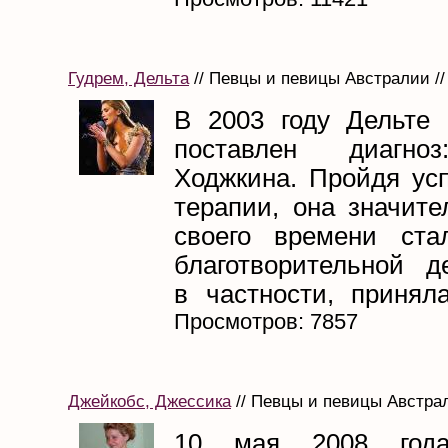
Гудрем, Дельта
// Певцы и певицы Австралии //
В 2003 году Дельте
поставлен диагно
Ходжкина. Пройдя ус
терапии, она значите
своего времени ста
благотворительной де
в частности, приняла
Просмотров: 7857
Джейкобс, Джессика
// Певцы и певицы Австрал
10 мая 2008 года