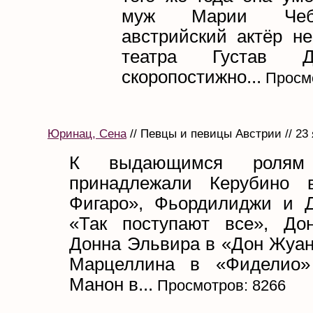
муж Марии Че
австрийский актёр не
театра Густав 
скоропостижно...
Просмо
Юринац, Сена
// Певцы и певицы Австрии // 23
К выдающимся ролям 
принадлежали Керубино 
Фигаро», Фьордилиджи и 
«Так поступают все», До
Донна Эльвира в «Дон Жуан
Марцеллина в «Фиделио» 
Манон в...
Просмотров: 8266