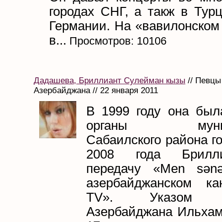
городах СНГ, а такж в Тур
Германии. На «вавилонском
в...
Просмотров: 10106
Дадашева, Бриллиант Сулейман кызы
// Певцы
Азербайджана // 22 января 2011
В 1999 году она был
органы муници
Сабаилского района го
2008 года Брилл
передачу «Men sənə
азербайджанском ка
TV». Указом пр
Азербайджана Ильхам