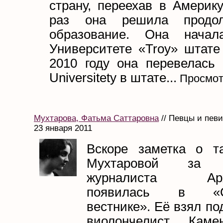
страну, переехав в Америку
раз она решила продо
образование. Она нача
Университете «Troy» штате
2010 году она перевелась 
Universitety в штате...
Просмот
Мухтарова, Фатьма Саттаровна
// Певцы и пев
23 января 2011
Вскоре заметка о т
Мухтаровой за а
журналиста Архан
появилась в «Са
вестнике». Её взял по
виолончелист Каме