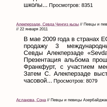
школы...
Просмотров: 8351
Алекперзаде, Севда Чингиз кызы
// Певцы и пе
// 22 января 2011
В мае 2009 года в странах Е
продажу 3 международ
Севды Алекперзаде «Sevda
Презентация альбома прош
Франкфурт, с участием м
Затем С. Алекперзаде выст
часовой...
Просмотров: 8079
Асланова, Сона
// Певцы и певицы Азербайджана