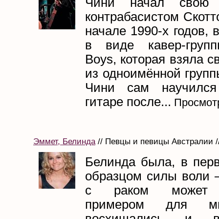
Чини начал свою 
контрабасистом Скотт
начале 1990-х годов, 
в виде кавер-груп
Boys, которая взяла с
из одноимённой группы
Чини сам научился
гитаре после...
Просмотр
Эммет, Белинда
// Певцы и певицы Австралии //
Белинда была, в перв
образцом силы воли 
с раком может 
примером для м
восхищались и во