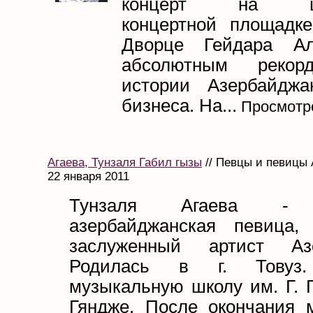
концерт на цен
концертной площадк
Дворце Гейдара Ал
абсолютным рекор
истории Азербайджа
бизнеса. На...
Просмотро
Агаева, Тунзаля Габил гызы
// Певцы и певицы 
22 января 2011
Тунзаля Агаева - и
азербайджанская певица, 
заслуженный артист Азе
Родилась в г. Товуз.
музыкальную школу им. Г. Г
Гяндже. После окончания 