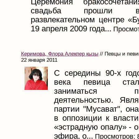
Церемония бракосочета
свадьба прошли 
развлекательном центре «Бу
19 апреля 2009 года...
Просмот
Керимова, Флора Алекпер кызы
// Певцы и певи
22 января 2011
С середины 90-х год
века певица стал
заниматься пол
деятельностью. Явл
партии "Мусават", он
в оппозиции к власти
«эстрадную опалу» - о
эфира, о...
Просмотров: 