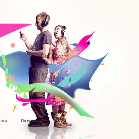
нтам
По странам