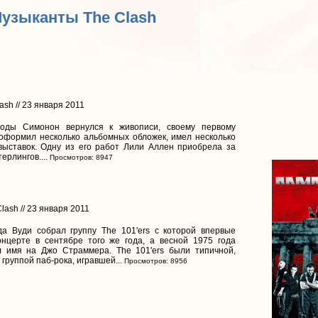
Музыканты The Clash
ash // 23 января 2011
оды Симонон вернулся к живописи, своему первому
оформил несколько альбомных обложек, имел несколько
выставок. Одну из его работ Лили Аллен приобрела за
ерлингов....
Просмотров: 8947
lash // 23 января 2011
да Вуди собрал группу The 101'ers с которой впервые
онцерте в сентябре того же года, а весной 1975 года
 имя на Джо Страммера. The 101'ers были типичной,
группой паб-рока, игравшей...
Просмотров: 8956