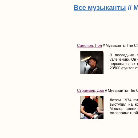
Все музыканты
// 
Симонон, Пол
// Музыканты The Cl
В последние г
увлечению. Он 
персональных 
23500 фунтов ст
Страммер, Джо
// Музыканты The C
Летом 1974 го
выступил на к
Меллор сменил
малоприметной 