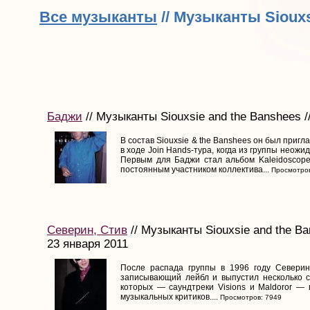
Все музыканты
// Музыканты Siouxs
Баджи
// Музыканты Siouxsie and the Banshees /
В состав Siouxsie & the Banshees он был пригл
в ходе Join Hands-тура, когда из группы неож
Первым для Баджи стал альбом Kaleidoscope,
постоянным участником коллектива...
Просмотров
Северин, Стив
// Музыканты Siouxsie and the Ba
23 января 2011
После распада группы в 1996 году Северин
записывающий лейбл и выпустил несколько с
которых — саундтреки Visions и Maldoror — 
музыкальных критиков....
Просмотров: 7949