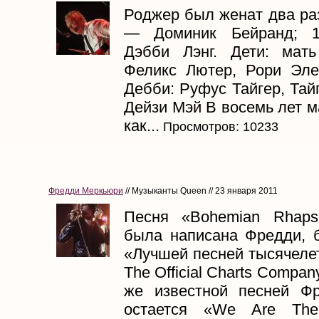
Роджер был женат два ра
— Доминик Бейранд; 
Дэбби Лэнг. Дети: мат
Феликс Лютер, Рори Эл
Дебби: Руфус Тайгер, Тай
Дейзи Мэй В восемь лет м
как...
Просмотров: 10233
Фредди Меркьюри
// Музыканты Queen // 23 января 2011
Песня «Bohemian Rhaps
была написана Фредди, 
«Лучшей песней тысячеле
The Official Charts Compan
же известной песней Ф
остается «We Are The