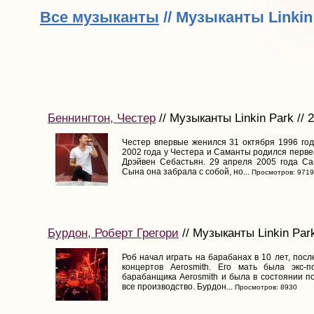
Все музыканты
// Музыканты Linkin
Беннингтон, Честер
// Музыканты Linkin Park // 
Честер впервые женился 31 октября 1996 год
2002 года у Честера и Саманты родился перве
Дрэйвен Себастьян. 29 апреля 2005 года Са
Сына она забрала с собой, но...
Просмотров: 9719
Бурдон, Роберт Грегори
// Музыканты Linkin Park
Роб начал играть на барабанах в 10 лет, после
концертов Aerosmith. Его мать была экс-п
барабанщика Aerosmith и была в состоянии по
все производство. Бурдон...
Просмотров: 8930