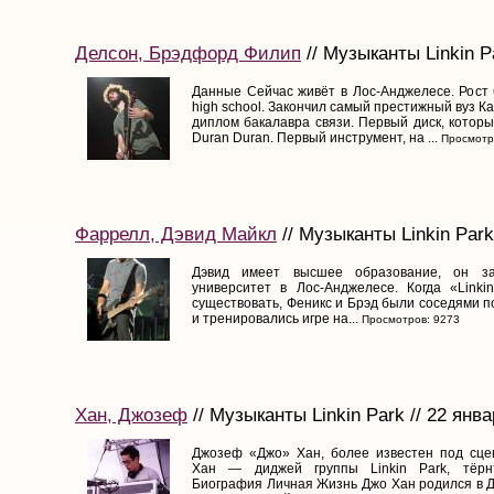
Делсон, Брэдфорд Филип
// Музыканты Linkin Pa
Данные Сейчас живёт в Лос-Анджелесе. Рост 
high school. Закончил самый престижный вуз 
диплом бакалавра связи. Первый диск, котор
Duran Duran. Первый инструмент, на ...
Просмотр
Фаррелл, Дэвид Майкл
// Музыканты Linkin Park
Дэвид имеет высшее образование, он за
университет в Лос-Анджелесе. Когда «Linki
существовать, Феникс и Брэд были соседями п
и тренировались игре на...
Просмотров: 9273
Хан, Джозеф
// Музыканты Linkin Park // 22 янв
Джозеф «Джо» Хaн, более известен под сце
Хан — диджей группы Linkin Park, тёрнт
Биография Личная Жизнь Джо Хaн родился в Да