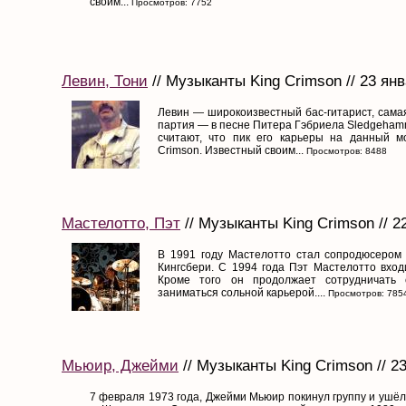
своим...
Просмотров: 7752
Левин, Тони
// Музыканты King Crimson // 23 ян
Левин — широкоизвестный бас-гитарист, сама
партия — в песне Питера Гэбриела Sledgehamm
считают, что пик его карьеры на данный м
Crimson. Известный своим...
Просмотров: 8488
Мастелотто, Пэт
// Музыканты King Crimson // 2
В 1991 году Мастелотто стал сопродюсером
Кингсбери. С 1994 года Пэт Мастелотто входи
Кроме того он продолжает сотрудничать 
заниматься сольной карьерой....
Просмотров: 785
Мьюир, Джейми
// Музыканты King Crimson // 2
7 февраля 1973 года, Джейми Мьюир покинул группу и ушёл