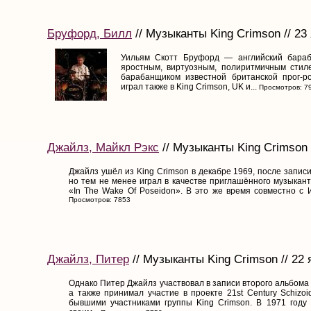
Бруфорд, Билл
// Музыканты King Crimson // 23
Уильям Скотт Бруфорд — английский бараб
яростным, виртуозным, полиритмичным стил
барабанщиком известной британской прог-р
играл также в King Crimson, UK и...
Просмотров: 7
Джайлз, Майкл Рэкс
// Музыканты King Crimson 
Джайлз ушёл из King Crimson в декабре 1969, после запис
но тем не менее играл в качестве приглашённого музыка
«In The Wake Of Poseidon». В это же время совместно с 
Просмотров: 7853
Джайлз, Питер
// Музыканты King Crimson // 22 
Однако Питер Джайлз участвовал в записи второго альбома «
а также принимал участие в проекте 21st Century Schizoi
бывшими участниками группы King Crimson. В 1971 году