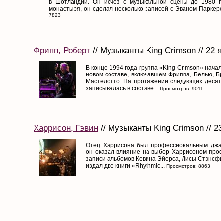
в Шотландии. Он исчез с музыкальной сцены до 1980 г
монастыря, он сделал несколько записей с Эваном Паркеро
7823
Фрипп, Роберт
// Музыканты King Crimson // 22 
В конце 1994 года группа «King Crimson» нача
новом составе, включавшем Фриппа, Белью, Б
Мастелотто. На протяжении следующих десяти
записывалась в составе...
Просмотров: 9011
Харрисон, Гэвин
// Музыканты King Crimson // 2
Отец Харрисона был профессиональным джа
он оказал влияние на выбор Харрисоном про
записи альбомов Кевина Эйерса, Лисы Стэнсфи
издал две книги «Rhythmic...
Просмотров: 8863