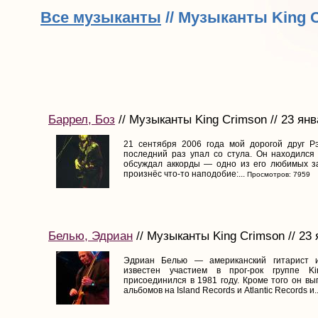
Все музыканты
// Музыканты King 
Баррел, Боз
// Музыканты King Crimson // 23 янв
21 сентября 2006 года мой дорогой друг Р
последний раз упал со стула. Он находился 
обсуждал аккорды — одно из его любимых за
произнёс что-то наподобие:...
Просмотров: 7959
Белью, Эдриан
// Музыканты King Crimson // 23
Эдриан Белью — американский гитарист и
известен участием в прог-рок группе Ki
присоединился в 1981 году. Кроме того он вы
альбомов на Island Records и Atlantic Records и..